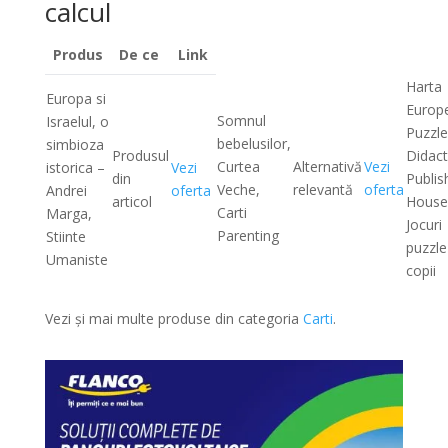
calcul
Produs
De ce
Link
Harta
Europa si
Europe
Somnul
Israelul, o
Puzzle
bebelusilor,
simbioza
Produsul
Didact
Curtea
Alternativă
Vezi
istorica –
Vezi
din
Publis
Veche,
relevantă
oferta
Andrei
oferta
articol
House
Carti
Marga,
Jocuri
Parenting
Stiinte
puzzle
Umaniste
copii
Vezi și mai multe produse din categoria
Carti
.