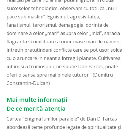
realitati pe care nu le mai putem ignora. In ciuda
succeselor tehnologice, observam cu totii ca „nu-i
pace sub maslini”. Egoismul, agresivitatea,
fanatismul, terorismul, demagogia, dorinta de
dominare a celor „mari” asupra celor „mici”, saracia
flagranta si umilitoare a unor mase mari de oameni
intretin pretutindeni conflicte care se pot usor solda
cu o aruncare in neant a intregii planete. Cultivarea
iubirii si a frumosului, ne spune Dan Farcas, poate
oferi o sansa spre mai binele tuturor." (Dumitru
Constantin-Dulcan)
Mai multe informații
De ce merită atenția
Cartea "Enigma lumilor paralele" de Dan D. Farcas
abordează teme profunde legate de spiritualitate și