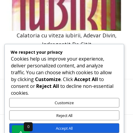
Calatoria cu viteza iubirii, Adevar Divin,
Indragostit De Citit
We respect your privacy
30,66
lei
26,10
lei
Cookies help us improve your experience,
deliver personalized content, and analyze
traffic. You can choose which cookies to allow
by clicking
Customize
. Click
Accept All
to
consent or
Reject All
to decline non-essential
cookies.
Termeni, Condiții & Protecția Datelor (GDPR)
Customize
Reject All
WWW.RECENZII-CARTI.RO ©2026 TOATE DREPTURILE
0
Accept All
REZERVATE