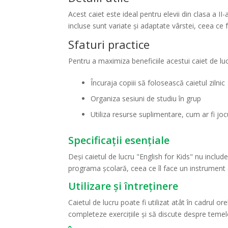
Acest caiet este ideal pentru elevii din clasa a 
incluse sunt variate și adaptate vârstei, ceea ce f
Sfaturi practice
Pentru a maximiza beneficiile acestui caiet de lucr
Încuraja copiii să folosească caietul zilnic
Organiza sesiuni de studiu în grup
Utiliza resurse suplimentare, cum ar fi jo
Specificații esențiale
Deși caietul de lucru "English for Kids" nu inclu
programa școlară, ceea ce îl face un instrument 
Utilizare și întreținere
Caietul de lucru poate fi utilizat atât în cadrul o
completeze exercițiile și să discute despre temel