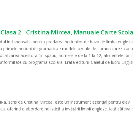
- Clasa 2 - Cristina Mircea, Manuale Carte Scol
ntul indispensabil pentru predarea notiunilor de baza de limba engleza. U
za primele notiuni de gramatica • modele uzuale de comunicare • cantec
i localizarea acestora "in spatiu, numerele de la 1 la 12, alimentele, a
onformitate cu programa scolara. Erata editurii: Caietul de lucru Englis
 II-a, scris de Cristina Mircea, este un instrument esențial pentru elev
tica, oferind o abordare holistică a învățării limbii engleze. Iată câtev