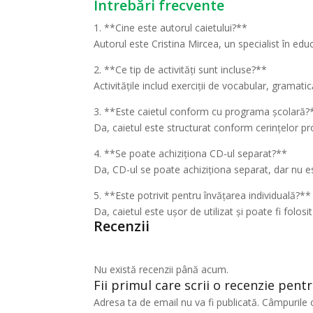
Întrebări frecvente
1. **Cine este autorul caietului?**
Autorul este Cristina Mircea, un specialist în educ
2. **Ce tip de activități sunt incluse?**
Activitățile includ exerciții de vocabular, gramatic
3. **Este caietul conform cu programa școlară?
Da, caietul este structurat conform cerințelor pr
4. **Se poate achiziționa CD-ul separat?**
Da, CD-ul se poate achiziționa separat, dar nu est
5. **Este potrivit pentru învățarea individuală?**
Da, caietul este ușor de utilizat și poate fi folosit 
Recenzii
Nu există recenzii până acum.
Fii primul care scrii o recenzie pent
Adresa ta de email nu va fi publicată.
Câmpurile 