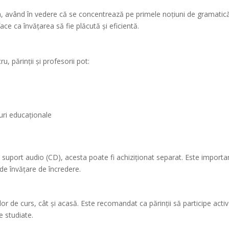
II-a, având în vedere că se concentrează pe primele noțiuni de gramatic
ace ca învățarea să fie plăcută și eficientă.
u, părinții și profesorii pot:
curi educaționale
de suport audio (CD), acesta poate fi achiziționat separat. Este impor
de învățare de încredere.
relor de curs, cât și acasă. Este recomandat ca părinții să participe acti
e studiate.