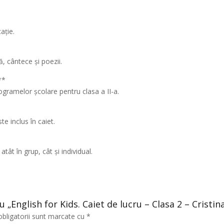
ație.
ă, cântece și poezii.
**
ogramelor școlare pentru clasa a II-a.
e inclus în caiet.
atât în grup, cât și individual.
ru „English for Kids. Caiet de lucru – Clasa 2 – Crist
obligatorii sunt marcate cu
*