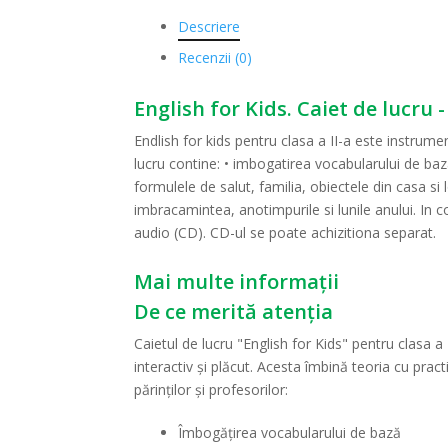
Descriere
Recenzii (0)
English for Kids. Caiet de lucru 
Endlish for kids pentru clasa a II-a este instrume
lucru contine: • imbogatirea vocabularului de ba
formulele de salut, familia, obiectele din casa s
imbracamintea, anotimpurile si lunile anului. In c
audio (CD). CD-ul se poate achizitiona separat.
Mai multe informații
De ce merită atenția
Caietul de lucru "English for Kids" pentru clasa a
interactiv și plăcut. Acesta îmbină teoria cu prac
părinților și profesorilor:
Îmbogățirea vocabularului de bază