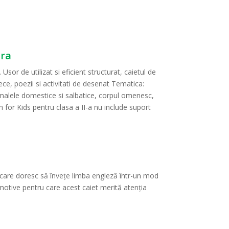
ara
sor de utilizat si eficient structurat, caietul de
e, poezii si activitati de desenat Tematica:
nimalele domestice si salbatice, corpul omenesc,
h for Kids pentru clasa a II-a nu include suport
ii care doresc să învețe limba engleză într-un mod
a motive pentru care acest caiet merită atenția