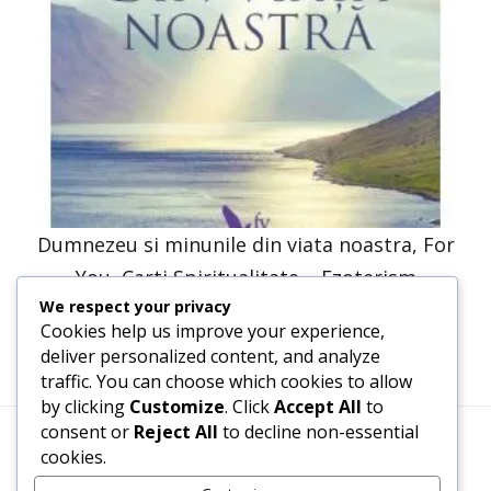
Dumnezeu si minunile din viata noastra, For
You, Carti Spiritualitate – Ezoterism
We respect your privacy
30,66
lei
15,33
lei
Cookies help us improve your experience,
deliver personalized content, and analyze
traffic. You can choose which cookies to allow
by clicking
Customize
. Click
Accept All
to
consent or
Reject All
to decline non-essential
cookies.
Termeni, Condiții & Protecția Datelor (GDPR)