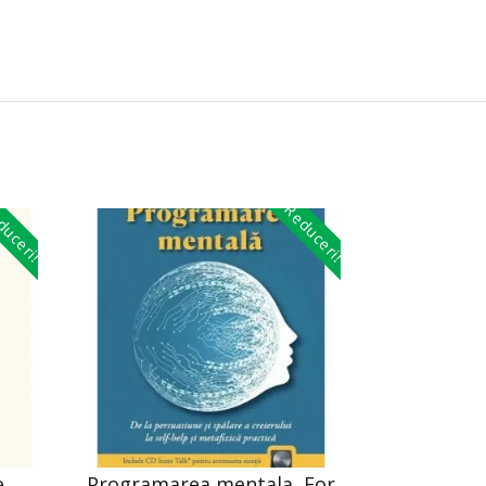
uceri!
Reduceri!
e,
Programarea mentala, For