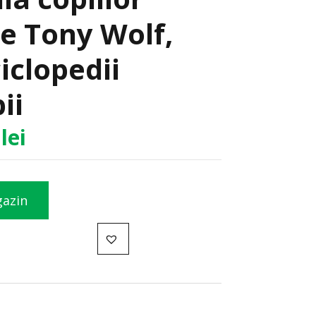
de Tony Wolf,
ciclopedii
ii
0
lei
gazin