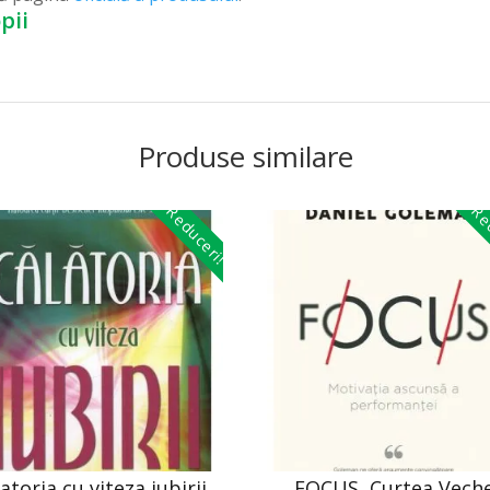
pii
Produse similare
Reduceri!
Red
atoria cu viteza iubirii,
FOCUS, Curtea Vech