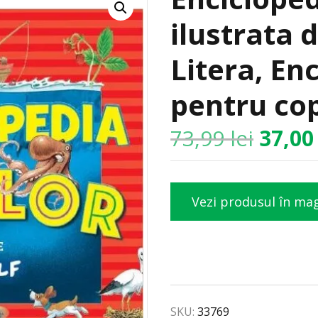
ilustrata 
Litera, En
pentru cop
73,99
lei
37,0
Vezi produsul în ma
SKU:
33769