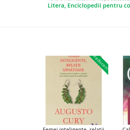
Litera, Enciclopedii pentru co
Reduceri!
Femei inteligente, relatii
Cal