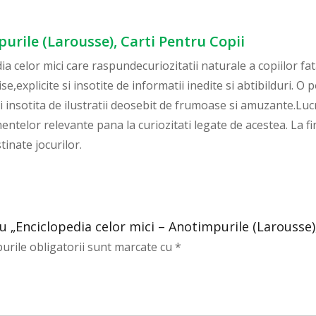
purile (Larousse), Carti Pentru Copii
a celor mici care raspundecuriozitatii naturale a copiilor fata 
cise,explicite si insotite de informatii inedite si abtibilduri.
si insotita de ilustratii deosebit de frumoase si amuzante.Lu
lor relevante pana la curiozitati legate de acestea. La final
tinate jocurilor.
ru „Enciclopedia celor mici – Anotimpurile (Larousse)
urile obligatorii sunt marcate cu
*