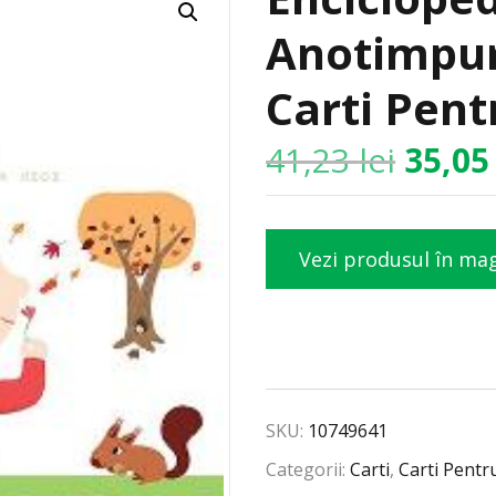
Anotimpuri
Carti Pent
41,23
lei
35,0
Vezi produsul în ma
SKU:
10749641
Categorii:
Carti
,
Carti Pentr