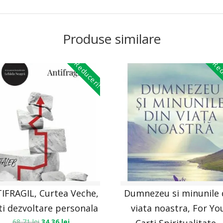
Produse similare
Reduceri!
Red
IFRAGIL, Curtea Veche,
Dumnezeu si minunile 
ti dezvoltare personala
viata noastra, For Yo
68,71
lei
34,36
lei