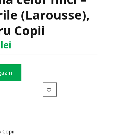
le (Larousse),
ru Copii
5
lei
gazin
u Copii