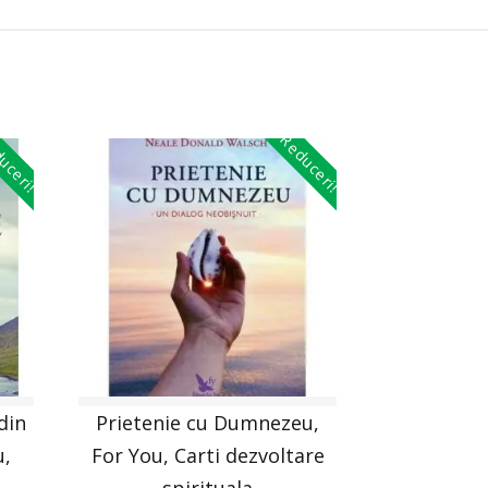
uceri!
Reduceri!
din
Prietenie cu Dumnezeu,
u,
For You, Carti dezvoltare