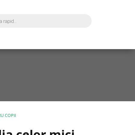
U COPII
ia celor mici –