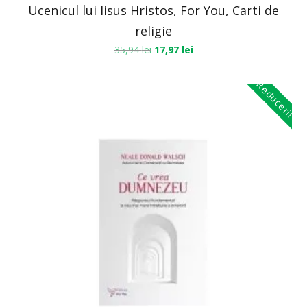
Ucenicul lui Iisus Hristos, For You, Carti de
religie
35,94
lei
17,97
lei
Reduceri!