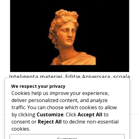
Inteligenta materiei. Editie Aniversara, scoala
ardeleana, Filozofie
We respect your privacy
Cookies help us improve your experience,
deliver personalized content, and analyze
traffic. You can choose which cookies to allow
by clicking
Customize
. Click
Accept All
to
consent or
Reject All
to decline non-essential
cookies.
Termeni, Condiții & Protecția Datelor (GDPR)