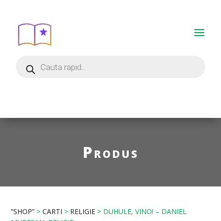
Produs
”SHOP”
>
CARTI
>
RELIGIE
> DUHULE, VINO! – DANIEL