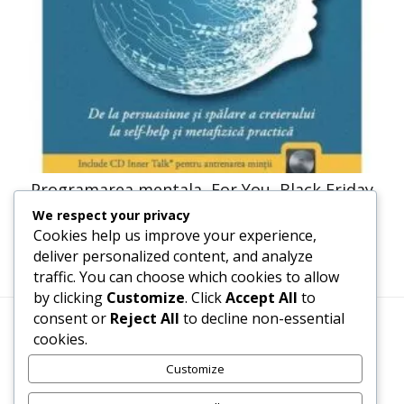
Programarea mentala, For You, Black Friday
We respect your privacy
41,23
lei
20,61
lei
Cookies help us improve your experience,
deliver personalized content, and analyze
traffic. You can choose which cookies to allow
by clicking
Customize
. Click
Accept All
to
consent or
Reject All
to decline non-essential
cookies.
Termeni, Condiții & Protecția Datelor (GDPR)
Customize