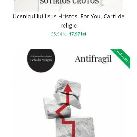
Ucenicul lui Iisus Hristos, For You, Carti de
religie
35,94
lei
17,97
lei
Reduceri!