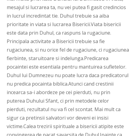
mesajul si lucrarea ta, nu vei putea fi gasit credincios
in lucrul incredintat tie. Duhul trebuie sa aiba
prioritate in viata si lucrarea Bisericii.Viata bisericii
este data prin Duhul, ca raspuns la rugaciune.
Principala activitate a Bisericii trebuie sa fie
rugaciunea, si nu orice fel de rugaciune, ci rugaciunea
fierbinte, staruitoare si indelunga.Predicarea
pocaintei este esentiala pentru mantuirea sufletelor.
Duhul lui Dumnezeu nu poate lucra daca predicatorul
nu predica pocainta biblica.Atunci cand crestinii
incearca sa-i abordeze pe cei pierduti, nu prin
puterea Duhului Sfant, ci prin metodele celor
pierduti, rezultatul nu va fi cel scontat. Mai mult ca
sigur ca pretinsii salvatori vor deveni ei insisi
victime.Calea trezirii spirituale a bisericii atipite este
convingerea de pacat savarsita de Duhul.Inainte ca