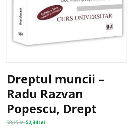
Dreptul muncii –
Radu Razvan
Popescu, Drept
58,15
lei
52,34
lei