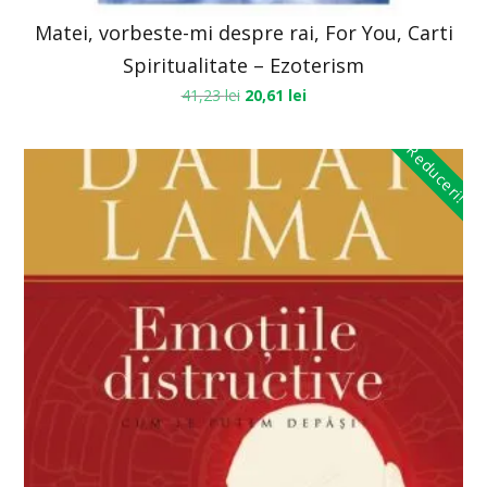
Matei, vorbeste-mi despre rai, For You, Carti
Spiritualitate – Ezoterism
41,23
lei
20,61
lei
Reduceri!