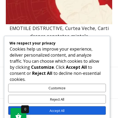
EMOTIILE DISTRUCTIVE, Curtea Veche, Carti
despre sanatatea mintala
We respect your privacy
61,31
lei
46,40
lei
Cookies help us improve your experience,
deliver personalized content, and analyze
traffic. You can choose which cookies to allow
by clicking
Customize
. Click
Accept All
to
consent or
Reject All
to decline non-essential
cookies.
Termeni, Condiții & Protecția Datelor (GDPR)
Customize
Reject All
WWW.RECENZII-CARTI.RO ©2026 TOATE DREPTURILE
0
Accept All
REZERVATE