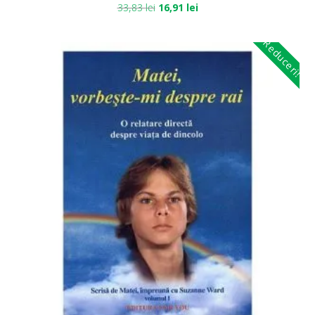
33,83
lei
16,91
lei
Reduceri!