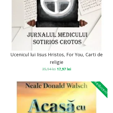
Ucenicul lui Iisus Hristos, For You, Carti de
religie
35,94
lei
17,97
lei
Reduceri!