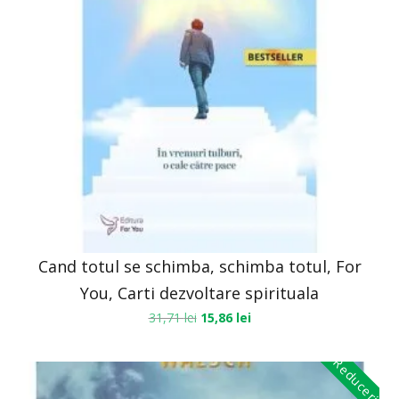
Cand totul se schimba, schimba totul, For
You, Carti dezvoltare spirituala
31,71
lei
15,86
lei
Reduceri!