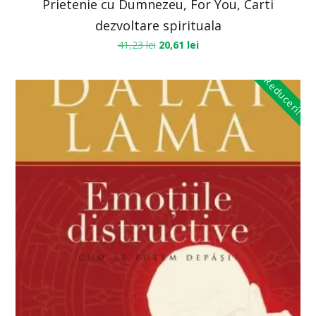
Prietenie cu Dumnezeu, For You, Carti
dezvoltare spirituala
41,23
lei
20,61
lei
Reduceri!