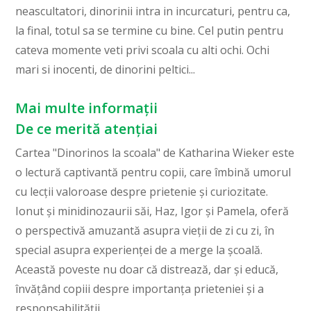
neascultatori, dinorinii intra in incurcaturi, pentru ca,
la final, totul sa se termine cu bine. Cel putin pentru
cateva momente veti privi scoala cu alti ochi. Ochi
mari si inocenti, de dinorini peltici...
Mai multe informații
De ce merită atențiai
Cartea "Dinorinos la scoala" de Katharina Wieker este
o lectură captivantă pentru copii, care îmbină umorul
cu lecții valoroase despre prietenie și curiozitate.
Ionut și minidinozaurii săi, Haz, Igor și Pamela, oferă
o perspectivă amuzantă asupra vieții de zi cu zi, în
special asupra experienței de a merge la școală.
Această poveste nu doar că distrează, dar și educă,
învățând copiii despre importanța prieteniei și a
responsabilității.