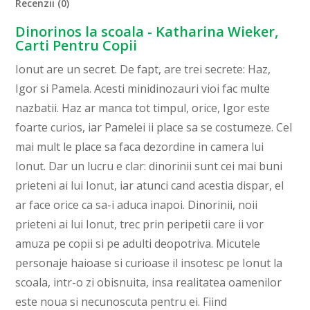
Recenzii (0)
Dinorinos la scoala - Katharina Wieker,
Carti Pentru Copii
Ionut are un secret. De fapt, are trei secrete: Haz,
Igor si Pamela. Acesti minidinozauri vioi fac multe
nazbatii. Haz ar manca tot timpul, orice, Igor este
foarte curios, iar Pamelei ii place sa se costumeze. Cel
mai mult le place sa faca dezordine in camera lui
Ionut. Dar un lucru e clar: dinorinii sunt cei mai buni
prieteni ai lui Ionut, iar atunci cand acestia dispar, el
ar face orice ca sa-i aduca inapoi. Dinorinii, noii
prieteni ai lui Ionut, trec prin peripetii care ii vor
amuza pe copii si pe adulti deopotriva. Micutele
personaje haioase si curioase il insotesc pe Ionut la
scoala, intr-o zi obisnuita, insa realitatea oamenilor
este noua si necunoscuta pentru ei. Fiind