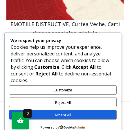
EMOTIILE DISTRUCTIVE, Curtea Veche, Carti
despre sanatatea mintala
We respect your privacy
61,31
lei
46,40
lei
Cookies help us improve your experience,
deliver personalized content, and analyze
traffic. You can choose which cookies to allow
by clicking
Customize
. Click
Accept All
to
consent or
Reject All
to decline non-essential
cookies.
Termeni, Condiții & Protecția Datelor (GDPR)
Customize
Reject All
WWW.RECENZII-CARTI.RO ©2026 TOATE DREPTURILE
0
Accept All
REZERVATE
Powered by
Vezi produsul în magazin