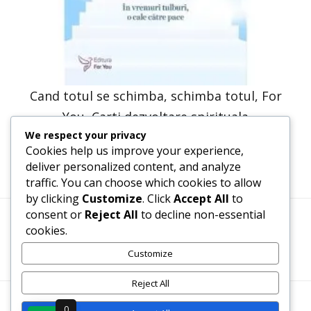
Cand totul se schimba, schimba totul, For
You, Carti dezvoltare spirituala
We respect your privacy
31,71
lei
15,86
lei
Cookies help us improve your experience,
deliver personalized content, and analyze
traffic. You can choose which cookies to allow
by clicking
Customize
. Click
Accept All
to
consent or
Reject All
to decline non-essential
cookies.
Termeni, Condiții & Protecția Datelor (GDPR)
Customize
Reject All
WWW.RECENZII-CARTI.RO ©2026 TOATE DREPTURILE
0