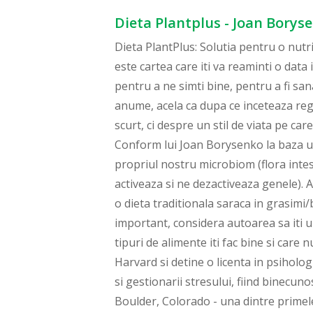
Dieta Plantplus - Joan Borys
Dieta PlantPlus: Solutia pentru o nutritie personalizata / The PlantPlus Diet Solution: Personalized Nutrition for Life de Joan Borysenko este cartea care iti va reaminti o data in plus ca nu exista o dieta universala si ca fiecare dintre noi avem nevoie de o dieta personalizata pentru a ne simti bine, pentru a fi sanatosi sau pentru a slabi. Si pentru ca autoarea intelege acest minus major al majoritatii dietelor, si anume, acela ca dupa ce inceteaza regimul, kilogramele incep sa se aseze inapoi la loc, aceasta carte nu este despre o dieta pe termen scurt, ci despre un stil de viata pe care sa il adopti si sa il pastrezi pentru tot restul vietii mancand sanatos si delicios in acelasi timp. Conform lui Joan Borysenko la baza unei diete personalizate trebuie sa stea trei genomuri: cel pe care il mostenim de la parinti; propriul nostru microbiom (flora intestinala si genele ei); si epigenomul (panoul de control al agentilor de schimbare din mediu care ne activeaza si ne dezactiveaza genele). Asadar, in functie de acesti trei genomi vei putea alege intre dieta Atkins, dieta mediteraneana sau o dieta traditionala saraca in grasimi/bogata in carbohidrati. Insa chiar si dupa ce te-ai hotarat pentru un anumit tip de dieta este foarte important, considera autoarea sa iti urmaresti reactiile la alimente, dispozitia, starea de bine si rezultatele analizelor, pentru a vedea ce tipuri de alimente iti fac bine si care nu ti se potrivesc. Joan Borysenko are un doctorat in biologie celulara la Scoala de Medicina Harvard si detine o licenta in psihologie clinica. Ea este de asemenea pionier in domeniul psihoneuroimunologiei, medicinei minte-corp si gestionarii stresului, fiind binecunoscuta pentru explorarea delicata a spiritului uman. Presedinte a Mind-Body Health Sciences LLC in Boulder, Colorado - una dintre primele clinici minte-corp din America - ea activeaza in paralel ca oncolog, speaker si autor, avand in palmares cateva bestselleruri New York Times. Pana in prezent este autoarea sau coautoarea a nu mai putin de 16 carti. Ea si sotul ei, Gordon Dveirin, locuiesc la poalele lantului muntos Rocky. Mantra lor este In aer liber!, care le convine de minune si celor doi pudeli, Mitzi si Milo, cu care te vei "intalni" pe parcursul acestei carti. Acest volum s-a nascut din dorinta autoarei de a vedea daca modificarea dietei ne poate imbunatati starea de sanatate, dupa ce ea a fost diagnosticata cu hipertensiune, iar sotul ei cu ateroscleroza. Urmand dieta PlantPlus , starea de sanatate a celor doi s-a imbunatatit considerabil. Prin urmare, aici vei gasi informatii stiintifice despre alimente si metabolosim care iti vor raspunde la intrebari precum: - Cum iti poti da seama daca esti rezistent sau sensibil la carbohidrati? - De ce este important sa mananci gras