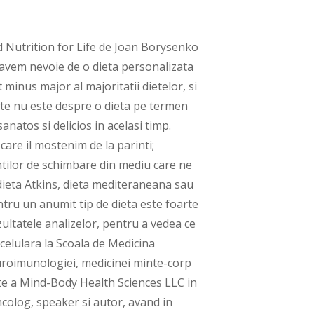
ctivarea vechilor circuite neuronale asociate cu autocritica si sa inveti cum sa creezi noi circuite neuronale care vibreaza de placere. Exercitiile de mindfulness din aceasta sectiune a cartii te vor ajuta sa fii mai ingaduitor cu tine nu numai atunci cand vine vorba de dieta, ci in general, si te vor ajuta sa te simti mai relaxat si mai fericit. Partea a III-a: Sa trecem la treaba! In aceasta sectiune a cartii autoarea te ghideaza sa faci Resetarea PlantPlus (o transformare atomica, moleculara, structurala, metabolica, imuna si de dispozitie) si sa iti personalizezi stilul de viata PlantPlus. Vei afla astfel ca nu e niciodata prea tarziu sa iti regenerezi corpul prin schimbarea dietei. Aceasta este doar prima etapa a acestei diete care inseamna de fapt un stil de viata pe care sa il imbratisezi pentru tot restul vietii. Resetarea PlantPlus inseamna mai exact un program de patru saptamani in care vei manca sanatos si vei consuma o cantitate rezonabila de carbohidrati. Este un fel de detoxifiere care inseamna sa renunti la alimentele procesate si carbohidratii suplimentari. Lista completa cu grupele de alimente permise, respectiv interzise se afla in aceasta sectiune a cartii. Sfatul autoarei este sa fii atent la modul in care organismul tau tolereaza un aliment sau altul si in functie de acest lucru sa hotarasti daca il adaugi in dieta ta sau nu. Partea a IV-a: Haide sa mancam! Dieta PlantPlus inseamna sa slabesti mancand sanatos, nu sa slabesti privandu-te de placerea de a manca. De aceea aici vei gasi o lista cu superalimente sanatoase pe care sa le incluzi in meniul tau. Alimentele propuse au capacitatea de a combate cei 4 piloni ai blestemului alimentar despre care vorbeste autoarea in prima parte a cartii. Ele reduc stresul oxidativ, inflamatia, glicatia si furnizeaza atat micronutrienti, cat si fibre pentru a-ti mentine flora intestinala sanatoasa si variata. Citeste o descriere detaliata a acestor superalimente aici si convinge-te singur de proprietatile lor benefice pentru corpul tau! Tot in aceasta sectiune a cartii vei gasi o serie de sfaturi utile pentru a manca sanatos cu bani putini, o serie de gustari sanatoase pentru momentele cand te apuca foamea si exemple de meniuri pentru micul dejun, pranz si cina, precum si o serie de retete delicioase pe care sa le prepari, fie ca te vei hotari sa adopti dieta PlantPlus, fie ca nu. Autoarea iti propune o varietate de retete, de la feluri principale si gustari rapide pana la muraturi, sosuri, marinade, vinegrete, amestecuri de condimente, smoothie-uri, fursecuri, biscuiti, jeleuri, topinguri si alte deserturi si gustari delicioase si totodata sanatoase. Pentru cei dintre voi care nu aveti nevoie sa faceti o schimbare radicala in alimentatie, ci doar anumite corecturi, autoarea va propune