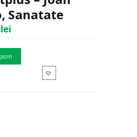
, Sanatate
9
lei
gazin