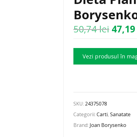
Borysenko
50,74
lei
47,1
Vezi produsul în ma
SKU:
24375078
Categorii:
Carti
,
Sanatate
Brand:
Joan Borysenko