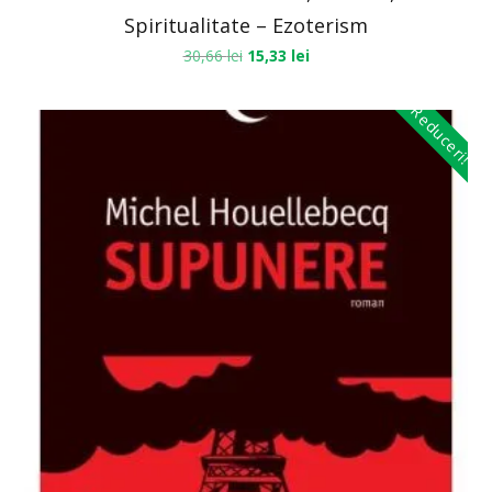
Spiritualitate – Ezoterism
30,66
lei
15,33
lei
Reduceri!