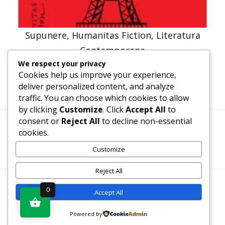
Supunere, Humanitas Fiction, Literatura
Contemporana
We respect your privacy
47,57
lei
36,00
lei
Cookies help us improve your experience,
deliver personalized content, and analyze
traffic. You can choose which cookies to allow
by clicking
Customize
. Click
Accept All
to
consent or
Reject All
to decline non-essential
cookies.
Termeni, Condiții & Protecția Datelor (GDPR)
Customize
Reject All
WWW.RECENZII-CARTI.RO ©2026 TOATE DREPTURILE
0
Accept All
REZERVATE
Powered by
Vezi produsul în magazin
SITE REALIZAT DE
WWW.PROWEB-DESIGN.RO