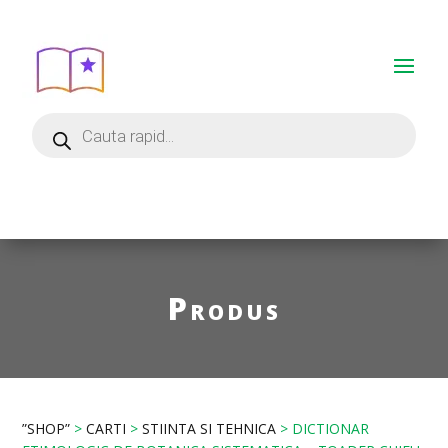
Produs
”SHOP”
>
CARTI
>
STIINTA SI TEHNICA
> DICTIONAR