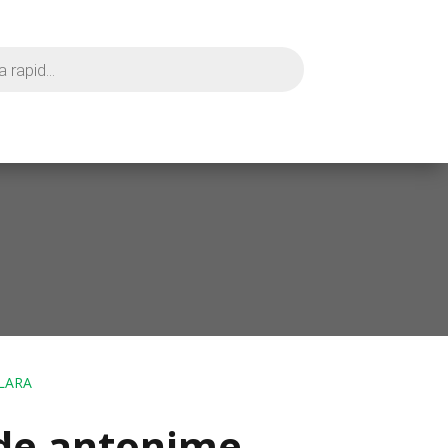
LARA
 de antonime –