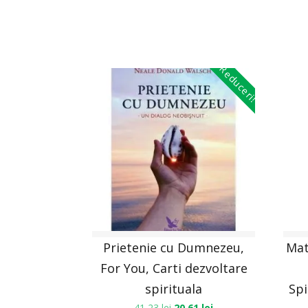
Reduceri!
Prietenie cu Dumnezeu,
Mat
For You, Carti dezvoltare
spirituala
Spi
41,23
lei
20,61
lei