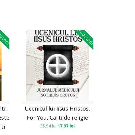
uceri!
Reduceri!
tr-
Ucenicul lui Iisus Hristos,
este
For You, Carti de religie
rti
35,94
lei
17,97
lei