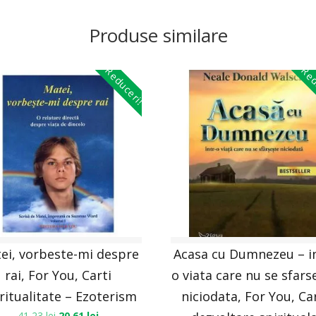
Produse similare
Reduceri!
Red
ei, vorbeste-mi despre
Acasa cu Dumnezeu – in
rai, For You, Carti
o viata care nu se sfars
ritualitate – Ezoterism
niciodata, For You, Ca
41,23
lei
20,61
lei