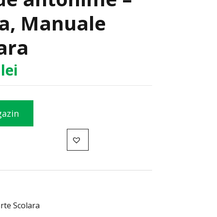
a, Manuale
ara
3
lei
gazin
rte Scolara