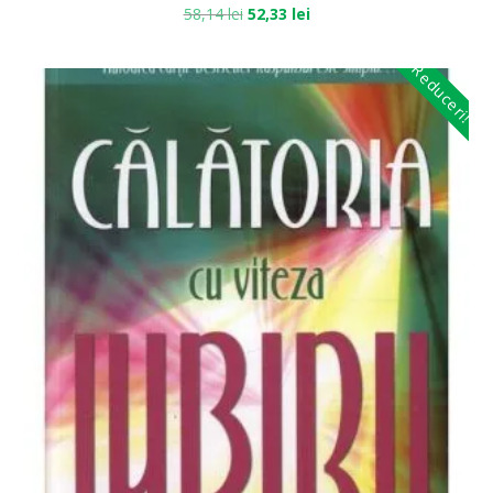
58,14
lei
52,33
lei
Reduceri!