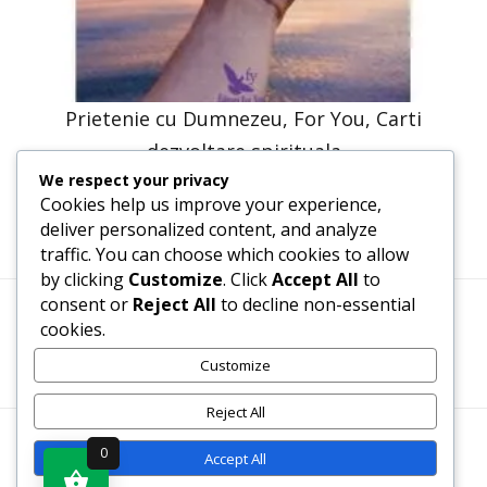
Prietenie cu Dumnezeu, For You, Carti
dezvoltare spirituala
We respect your privacy
41,23
lei
20,61
lei
Cookies help us improve your experience,
deliver personalized content, and analyze
traffic. You can choose which cookies to allow
by clicking
Customize
. Click
Accept All
to
consent or
Reject All
to decline non-essential
cookies.
Termeni, Condiții & Protecția Datelor (GDPR)
Customize
Reject All
WWW.RECENZII-CARTI.RO ©2026 TOATE DREPTURILE
0
Accept All
REZERVATE