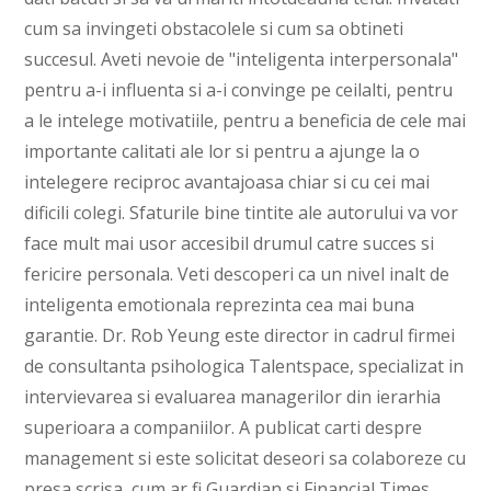
cum sa invingeti obstacolele si cum sa obtineti
succesul. Aveti nevoie de "inteligenta interpersonala"
pentru a-i influenta si a-i convinge pe ceilalti, pentru
a le intelege motivatiile, pentru a beneficia de cele mai
importante calitati ale lor si pentru a ajunge la o
intelegere reciproc avantajoasa chiar si cu cei mai
dificili colegi. Sfaturile bine tintite ale autorului va vor
face mult mai usor accesibil drumul catre succes si
fericire personala. Veti descoperi ca un nivel inalt de
inteligenta emotionala reprezinta cea mai buna
garantie. Dr. Rob Yeung este director in cadrul firmei
de consultanta psihologica Talentspace, specializat in
intervievarea si evaluarea managerilor din ierarhia
superioara a companiilor. A publicat carti despre
management si este solicitat deseori sa colaboreze cu
presa scrisa, cum ar fi Guardian si Financial Times,