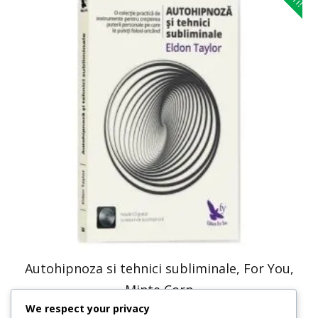
Autohipnoza si tehnici subliminale, For You,
Minte Corp
We respect your privacy
50,74
lei
25,37
lei