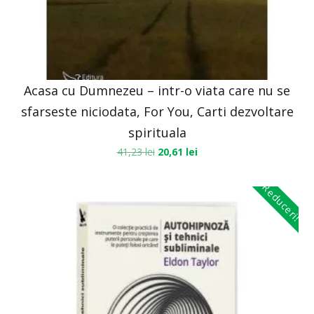
Acasa cu Dumnezeu – intr-o viata care nu se
sfarseste niciodata, For You, Carti dezvoltare
spirituala
41,23
lei
20,61
lei
Reduceri!