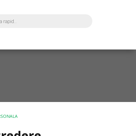
ERSONALA
credere –