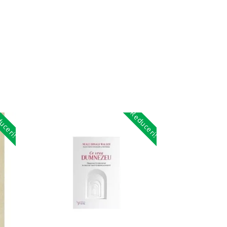
uceri!
Reduceri!