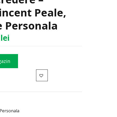
ncent Peale,
e Personala
4
lei
gazin
 Personala