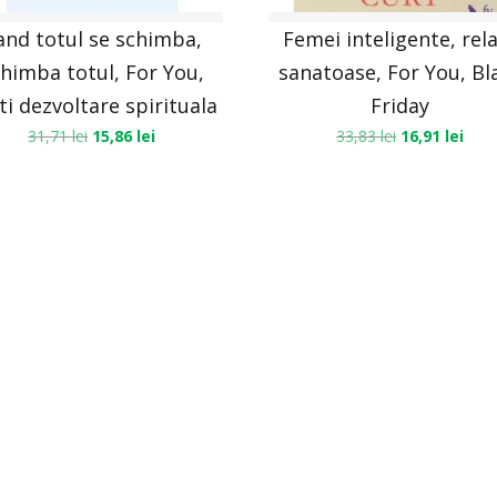
and totul se schimba,
Femei inteligente, rela
himba totul, For You,
sanatoase, For You, Bl
ti dezvoltare spirituala
Friday
31,71
lei
15,86
lei
33,83
lei
16,91
lei