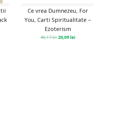
tii
Ce vrea Dumnezeu, For
ack
You, Carti Spiritualitate –
Ezoterism
40,17
lei
20,09
lei