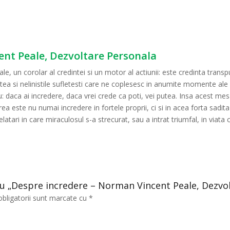
ent Peale, Dezvoltare Personala
un corolar al credintei si un motor al actiunii: este credinta transpusa 
etea si nelinistile sufletesti care ne coplesesc in anumite momente ale vi
plu: daca ai incredere, daca vrei crede ca poti, vei putea. Insa acest me
ea este nu numai incredere in fortele proprii, ci si in acea forta sadita
atari in care miraculosul s-a strecurat, sau a intrat triumfal, in viata 
tru „Despre incredere – Norman Vincent Peale, Dezvo
obligatorii sunt marcate cu
*