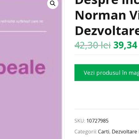
Norman Vi
Dezvoltar
42,30
lei
39,3
Vezi produsul în ma
SKU:
10727985
Categorii:
Carti
,
Dezvoltare