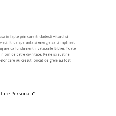
in fapte prin care iti cladesti viitorul si
etii. Iti da speranta si energie sa-ti implinesti
saj are ca fundament invataturile Bibliei. Toate
 in om de catre divinitate. Peale isi sustine
celor care au crezut, oricat de grele au fost
ltare Personala”