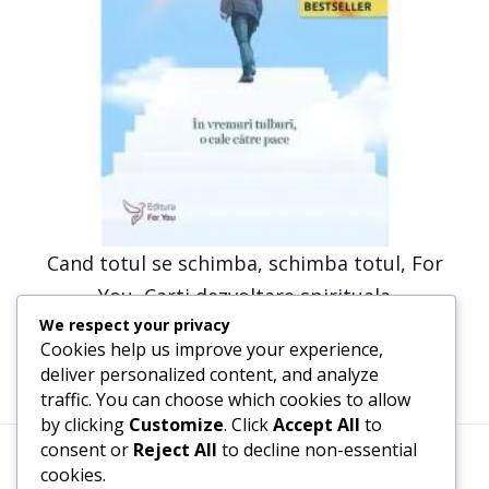
Cand totul se schimba, schimba totul, For
You, Carti dezvoltare spirituala
We respect your privacy
31,71
lei
15,86
lei
Cookies help us improve your experience,
deliver personalized content, and analyze
traffic. You can choose which cookies to allow
by clicking
Customize
. Click
Accept All
to
consent or
Reject All
to decline non-essential
cookies.
Termeni, Condiții & Protecția Datelor (GDPR)