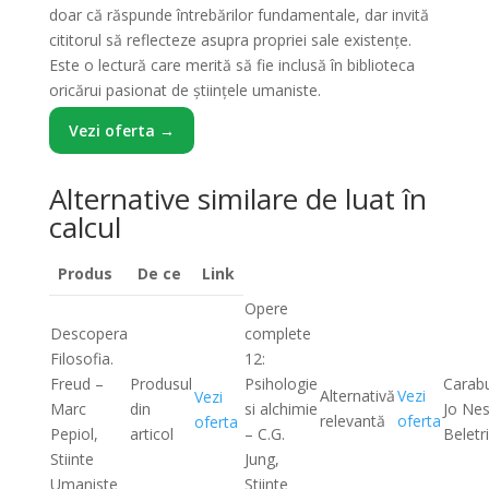
doar că răspunde întrebărilor fundamentale, dar invită
cititorul să reflecteze asupra propriei sale existențe.
Este o lectură care merită să fie inclusă în biblioteca
oricărui pasionat de științele umaniste.
Vezi oferta →
Alternative similare de luat în
calcul
Produs
De ce
Link
Opere
Descopera
complete
Filosofia.
12:
Freud –
Produsul
Psihologie
Carabu
Alternativă
Vezi
Vezi
Marc
din
si alchimie
Jo Ne
relevantă
oferta
oferta
Pepiol,
articol
– C.G.
Beletri
Stiinte
Jung,
Umaniste
Stiinte