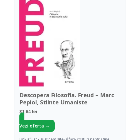
Descopera Filosofia. Freud – Marc
Pepiol, Stiinte Umaniste
31.64 lei
Vezi oferta →
Link afiliat • susținem site-ul fără costuri pentru tine