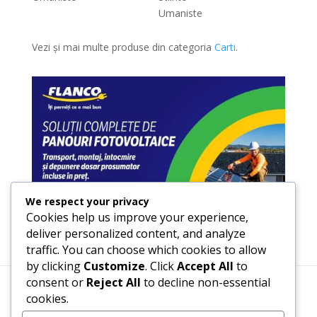
Umaniste
Vezi și mai multe produse din categoria
Carti
.
We respect your privacy
Cookies help us improve your experience,
deliver personalized content, and analyze
traffic. You can choose which cookies to allow
by clicking
Customize
. Click
Accept All
to
consent or
Reject All
to decline non-essential
cookies.
Termeni, Condiții & Protecția Datelor (GDPR)