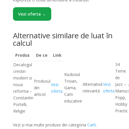
Vezi oferta →
Alternative similare de luat în
calcul
Produs
De ce
Link
34
Decalogul
Teme
crestin
Razboiul
de
modern si
Produsul
Troian,
Alternativă
Vezi
Jazz –
noua
Vezi
din
Gama,
relevantă
oferta
Marius
reforma –
oferta
articol
Carti
Popp,
Constantin
educative
Hobby
Portelli,
Practic
Religie
Vezi și mai multe produse din categoria
Carti
.