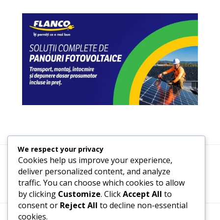
We respect your privacy
Cookies help us improve your experience,
Termeni, Condiții & Protecția Datelor (GDPR)
deliver personalized content, and analyze
traffic. You can choose which cookies to allow
by clicking
Customize
. Click
Accept All
to
consent or
Reject All
to decline non-essential
cookies.