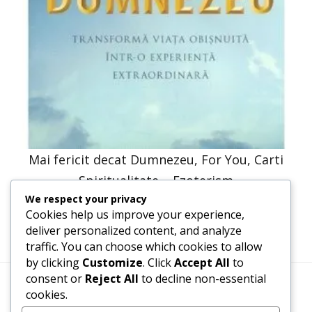
Mai fericit decat Dumnezeu, For You, Carti
Spiritualitate – Ezoterism
We respect your privacy
30,66
lei
15,33
lei
Cookies help us improve your experience,
deliver personalized content, and analyze
traffic. You can choose which cookies to allow
by clicking
Customize
. Click
Accept All
to
consent or
Reject All
to decline non-essential
cookies.
Termeni, Condiții & Protecția Datelor (GDPR)