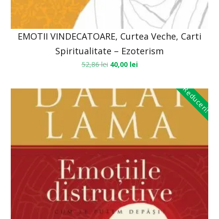
EMOTII VINDECATOARE, Curtea Veche, Carti
Spiritualitate – Ezoterism
52,86
lei
40,00
lei
Reduceri!