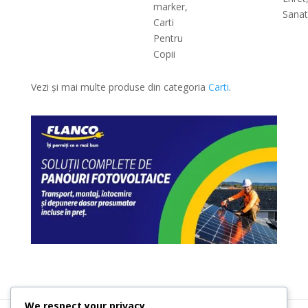
marker,
Sanat
Carti
Pentru
Copii
Vezi și mai multe produse din categoria
Carti
.
We respect your privacy