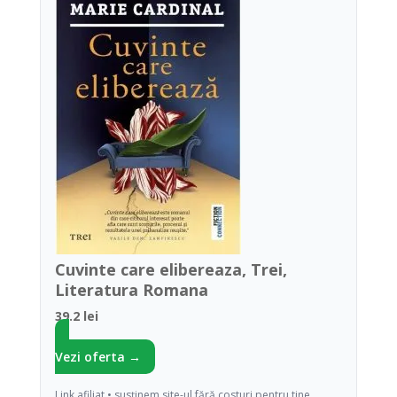
Cuvinte care elibereaza, Trei,
Literatura Romana
39.2 lei
Vezi oferta →
Link afiliat • susținem site-ul fără costuri pentru tine