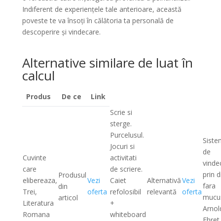
Indiferent de experiențele tale anterioare, această
poveste te va însoți în călătoria ta personală de
descoperire și vindecare.
Alternative similare de luat în
calcul
Produs
De ce
Link
Scrie si
sterge.
Purcelusul.
Siste
Jocuri si
de
Cuvinte
activitati
vinde
care
de scriere.
prin d
Produsul
elibereaza,
Vezi
Caiet
Alternativă
Vezi
fara
din
Trei,
oferta
refolosibil
relevantă
oferta
mucu
articol
Literatura
+
Arnol
Romana
whiteboard
Ehret