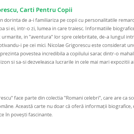
orescu, Carti Pentru Copii
 dorinta de a-i familiariza pe copii cu personalitatile remarca
ba si ei, intr-o zi, lumea in care traiesc. Informatiile biograf
urmarite, in "aventura" lor spre celebritate, de-a lungul intre
ptivandu-i pe cei mici. Nicolae Grigorescu este considerat unu
prezinta povestea incredibila a copilului sarac dintr-o mahala
izon si sa-si dezveleasca lucrarile in cele mai mari expozitii al
escu" face parte din colectia "Romani celebri", care are ca sc
române. Această carte nu doar că oferă informații biografice, 
ce în povești fascinante.