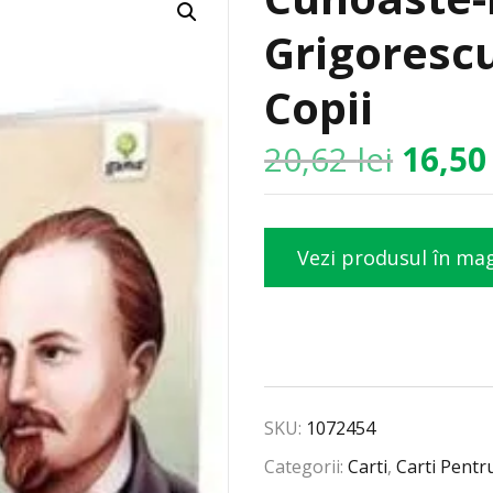
Grigorescu
Copii
20,62
lei
16,5
Vezi produsul în ma
SKU:
1072454
Categorii:
Carti
,
Carti Pentr