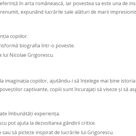
ferință în arta românească, iar povestea sa este una de insp
 renumit, expunând lucrările sale alături de marii impresionis
nția copiilor.
ansformă biografia într-o poveste.
a lui Nicolae Grigorescu.
 imaginația copiilor, ajutându-i să înțelege mai bine istoria
poveștilor captivante, copiii sunt încurajați să viseze și să asp
ate îmbunătăți experiența.
scu pot ajuta la dezvoltarea gândirii critice.
 sau să picteze inspirat de lucrările lui Grigorescu.