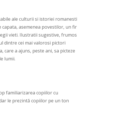
bile ale culturii si istoriei romanesti
ice capata, asemenea povestilor, un fir
gii vieti. Ilustratii sugestive, frumos
l dintre cei mai valorosi pictori
, care a ajuns, peste ani, sa picteze
e lumii.
op familiarizarea copiilor cu
dar le prezintă copiilor pe un ton