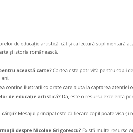
l orelor de educație artistică, cât și ca lectură suplimentară 
 arta și istoria românească.
pentru această carte?
Cartea este potrivită pentru copii de 
 ani.
a conține ilustrații colorate care ajută la captarea atenției c
elor de educație artistică?
Da, este o resursă excelentă pen
 cărții?
Mesajul principal este că fiecare copil poate visa și r
rmații despre Nicolae Grigorescu?
Există multe resurse onl