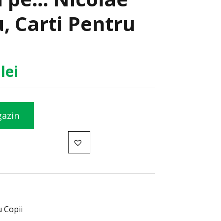
, Carti Pentru
0
lei
gazin
u Copii