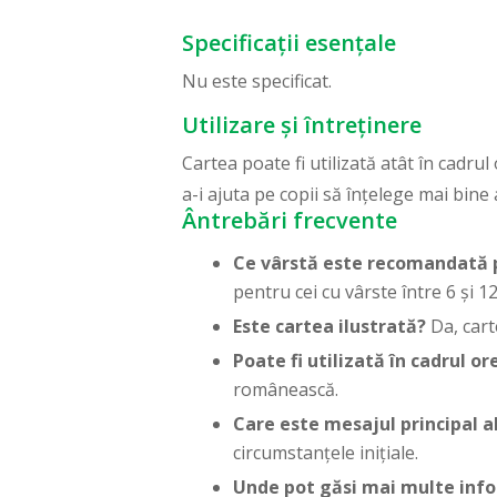
Specificații esențale
Nu este specificat.
Utilizare și întreținere
Cartea poate fi utilizată atât în cadru
a-i ajuta pe copii să înțelege mai bine
Ântrebări frecvente
Ce vârstă este recomandată 
pentru cei cu vârste între 6 și 12
Este cartea ilustrată?
Da, carte
Poate fi utilizată în cadrul or
românească.
Care este mesajul principal al
circumstanțele inițiale.
Unde pot găsi mai multe info