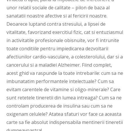
unor relatii sociale de calitate – pilon de baza al
sanatatii noastre afective si al fericirii noastre.
Deoarece luptand contra stresului, a lipsei de
vitalitate, favorizand exercitiul fizic, cat si entuziasmul
in activitatile profesionale obisnuite, vor fi intrunite
toate conditiile pentru impiedicarea dezvoltarii
afectiunilor cardio-vasculare, a colesterolului, dar si a
cancerului si a maladiei Alzheimer. Fiind complet,
acest ghid va raspunde la toate intrebarile: cum sa ne
imbunatatim performantele intelectuale? Cum sa
evitam carentele de vitamine si oligo-minerale? Care
sunt retetele tineretii din lumea intreaga? Cum sa ne
controlam producerea de insulina sau cum sa ne
oxigenam celulele? Atatea sfaturi vor face ca aceasta
carte sa fie absolut indispensabila mentinerii tineretii
dumneavoastra!