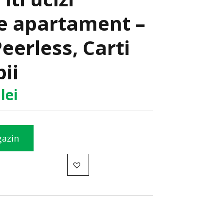
de apartament –
eerless, Carti
ii
0
lei
gazin