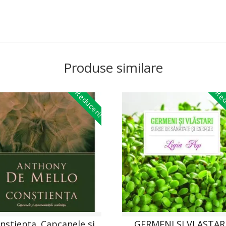
Produse similare
Reduceri!
Red
nstienta. Capcanele si
GERMENI SI VLASTARI