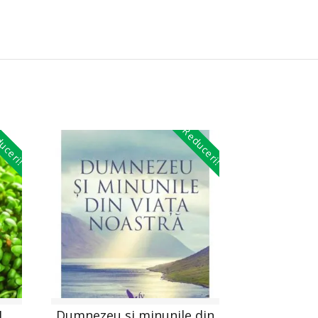
uceri!
Reduceri!
,
Dumnezeu si minunile din