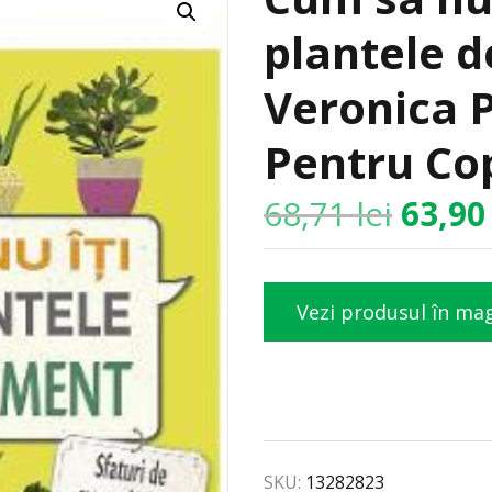
plantele 
Veronica P
Pentru Cop
68,71
lei
63,9
Vezi produsul în ma
SKU:
13282823