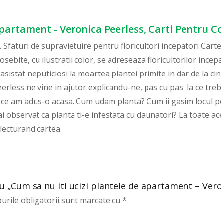
apartament - Veronica Peerless, Carti Pentru C
 Sfaturi de supravietuire pentru floricultori incepatori Carte
osebite, cu ilustratii color, se adreseaza floricultorilor ince
asistat neputiciosi la moartea plantei primite in dar de la ci
rless ne vine in ajutor explicandu-ne, pas cu pas, la ce treb
a ce am adus-o acasa. Cum udam planta? Cum ii gasim locul pot
i observat ca planta ti-e infestata cu daunatori? La toate aces
 lecturand cartea.
ru „Cum sa nu iti ucizi plantele de apartament – Vero
urile obligatorii sunt marcate cu
*