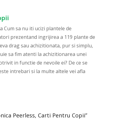
opii
a Cum sa nu iti ucizi plantele de
patori prezentand ingrijirea a 119 plante de
neva drag sau achizitionata, pur si simplu,
uie sa fim atenti la achizitionarea unei
rivit in functie de nevoile ei? De ce se
te intrebari si la multe altele vei afla
nica Peerless, Carti Pentru Copii”