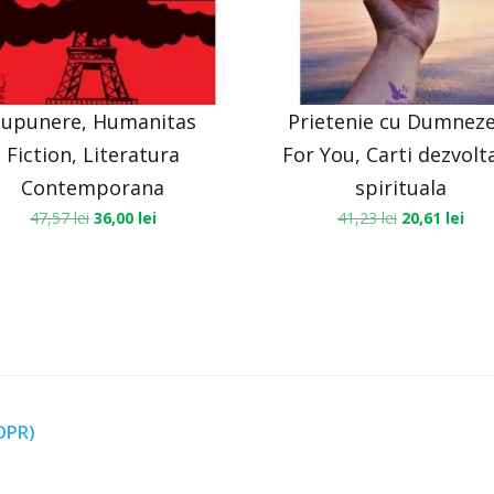
Supunere, Humanitas
Prietenie cu Dumneze
Fiction, Literatura
For You, Carti dezvolt
Contemporana
spirituala
47,57
lei
36,00
lei
41,23
lei
20,61
lei
GDPR)