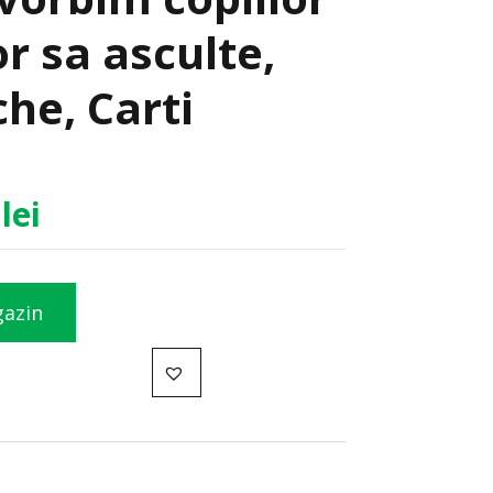
r sa asculte,
he, Carti
0
lei
gazin