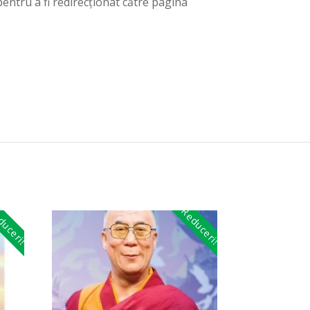
entru a fi redirecționat către pagina
uceri!
Reduceri!