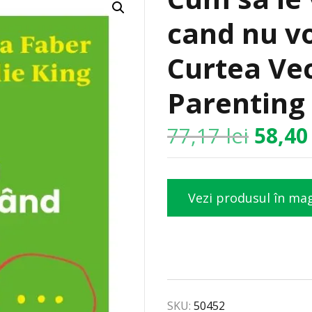
cand nu vo
Curtea Vec
Parenting
77,17
lei
58,4
Vezi produsul în ma
SKU:
50452