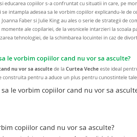
i educarea copiilor s-a confruntat cu situatii in care, pe mom
i se intampla adesea sa le vorbim copiilor explicandu-le de ce
 Joanna Faber si Julie King au ales o serie de strategii de co
 momente ale copilariei, de la vesnicele intarzieri la scoala pan
lizarea tehnologiei, de la schimbarea locuintei in caz de divor
a le vorbim copiilor cand nu vor sa asculte?
cand nu vor sa asculte
de la
Curtea Veche
este ideal pentru
te construita pentru a aduce un plus pentru cunostintele tale
a le vorbim copiilor cand nu vor sa ascult
im copiilor cand nu vor sa asculte?