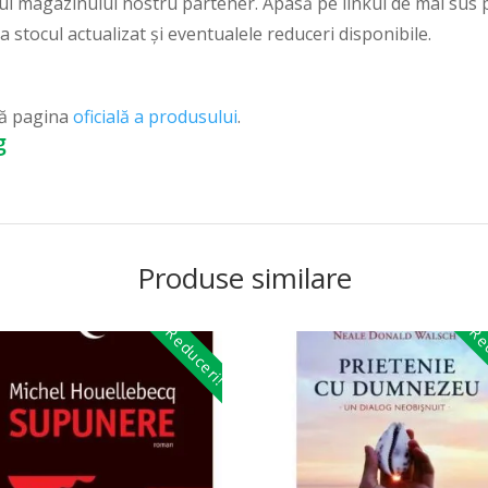
ul magazinului nostru partener. Apasă pe linkul de mai sus p
ca stocul actualizat și eventualele reduceri disponibile.
ză pagina
oficială a produsului
.
g
Produse similare
Reduceri!
Red