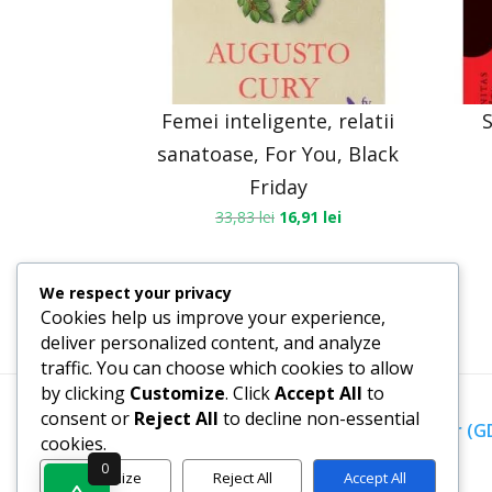
Femei inteligente, relatii
sanatoase, For You, Black
Friday
33,83
lei
16,91
lei
We respect your privacy
Cookies help us improve your experience,
deliver personalized content, and analyze
traffic. You can choose which cookies to allow
by clicking
Customize
. Click
Accept All
to
consent or
Reject All
to decline non-essential
Termeni, Condiții & Protecția Datelor (
cookies.
0
Customize
Reject All
Accept All