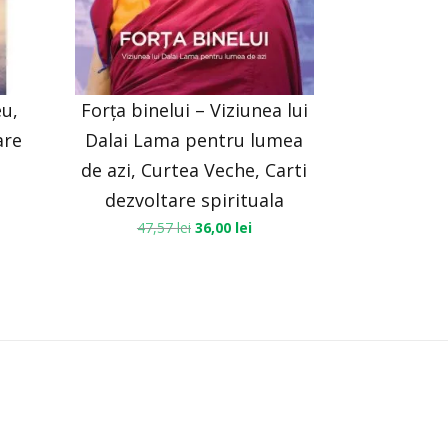
u,
Forța binelui – Viziunea lui
are
Dalai Lama pentru lumea
de azi, Curtea Veche, Carti
dezvoltare spirituala
47,57
lei
36,00
lei