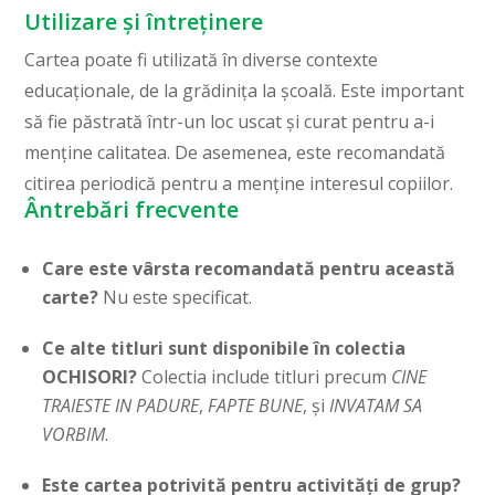
Utilizare și întreținere
Cartea poate fi utilizată în diverse contexte
educaționale, de la grădinița la școală. Este important
să fie păstrată într-un loc uscat și curat pentru a-i
menține calitatea. De asemenea, este recomandată
citirea periodică pentru a menține interesul copiilor.
Ântrebări frecvente
Care este vârsta recomandată pentru această
carte?
Nu este specificat.
Ce alte titluri sunt disponibile în colectia
OCHISORI?
Colectia include titluri precum
CINE
TRAIESTE IN PADURE
,
FAPTE BUNE
, și
INVATAM SA
VORBIM
.
Este cartea potrivită pentru activități de grup?