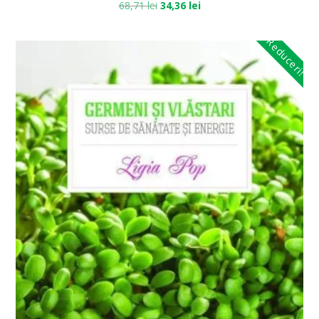
68,71
lei
34,36
lei
Reduceri!