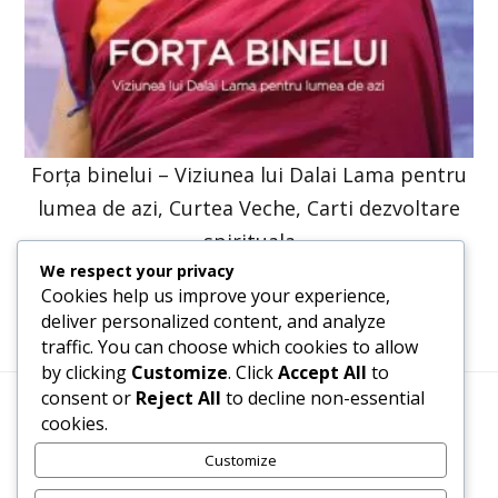
Forța binelui – Viziunea lui Dalai Lama pentru
lumea de azi, Curtea Veche, Carti dezvoltare
spirituala
We respect your privacy
47,57
lei
36,00
lei
Cookies help us improve your experience,
deliver personalized content, and analyze
traffic. You can choose which cookies to allow
by clicking
Customize
. Click
Accept All
to
consent or
Reject All
to decline non-essential
cookies.
Termeni, Condiții & Protecția Datelor (GDPR)
Customize