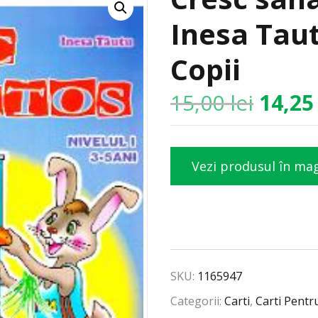
Inesa Taut
Copii
15,00
lei
14,2
Vezi produsul în ma
SKU:
1165947
Categorii:
Carti
,
Carti Pentr