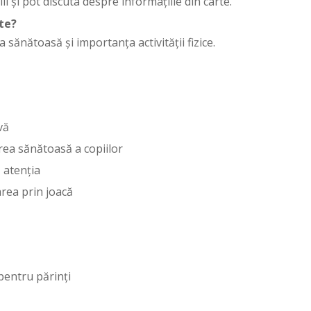
ii și pot discuta despre informațiile din carte.
te?
 sănătoasă și importanța activității fizice.
vă
rea sănătoasă a copiilor
ă atenția
area prin joacă
pentru părinți