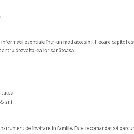
i
 informații esențiale într-un mod accesibil. Fiecare capitol e
e pentru dezvoltarea lor sănătoasă.
vitatea
-5 ani
n instrument de învățare în familie. Este recomandat să parcu