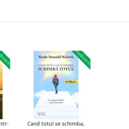
uceri!
Reduceri!
ntr-
Cand totul se schimba,