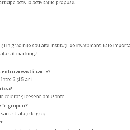
ticipe activ la activitățile propuse.
t și în grădinițe sau alte instituții de învățământ. Este importa
iață cât mai lungă.
pentru această carte?
între 3 și 5 ani.
artea?
 de colorat și desene amuzante.
e în grupuri?
 sau activități de grup.
e?