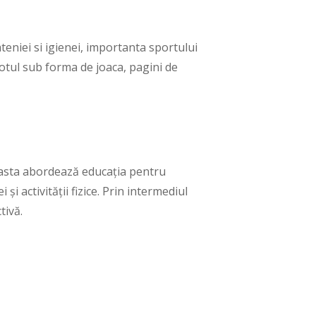
eniei si igienei, importanta sportului
. totul sub forma de joaca, pagini de
ceasta abordează educația pentru
și activității fizice. Prin intermediul
tivă.