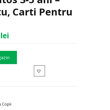
u, Carti Pentru
5
lei
gazin
u Copii