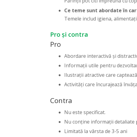
Părinții pot citi împreună cu copi
Ce teme sunt abordate în car
Temele includ igiena, alimentația
Pro și contra
Pro
Abordare interactivă și distracti
Informații utile pentru dezvolta
Ilustrații atractive care capteaz
Activități care încurajează învăț
Contra
Nu este specificat.
Nu conține informații detaliate 
Limitată la vârsta de 3-5 ani