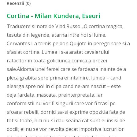
Recenzii (0)
Cortina - Milan Kundera, Eseuri
Traducere si note de Vlad Russo „O cortina magica,
tesuta din legende, atarna intre noi si lume.
Cervantes l-a trimis pe don Quijote in peregrinare si a
sfasiat cortina. Lumea i s-a aratat cavalerului
ratacitor in toata goliciunea comica a prozei
sale.Aidoma unei femei care se fardeaza inainte de a
pleca grabita spre prima ei intalnire, lumea – cand
alearga spre noi in clipa cand ne-am nascut – este
deja fardata, mascata, preinterpretata. Iar
conformistii nu vor fi singurii care vor fi trasi pe
sfoara; rebelii, dornici sa-si exprime opozitia fata de
tot si toate, nici nu-si dau seama cat sunt ei insisi de
docili; ei nu se vor revolta decat impotriva lucrurilor