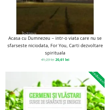
Acasa cu Dumnezeu – intr-o viata care nu se
sfarseste niciodata, For You, Carti dezvoltare
spirituala
41,23
lei
20,61
lei
Reduceri!