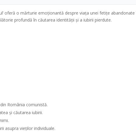
torul’ oferă o mărturie emoționantă despre viața unei fetițe abandonate
torie profundă în căutarea identității și a iubirii pierdute.
r din România comunistă.
ea și căutarea iubirii.
nimi.
i asupra vieților individuale.