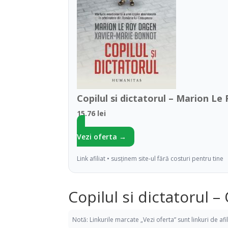
Copilul si dictatorul – Marion L
15.76 lei
Vezi oferta →
Link afiliat • susținem site-ul fără costuri pentru tine
Copilul si dictatorul 
Notă: Linkurile marcate „Vezi oferta” sunt linkuri de af