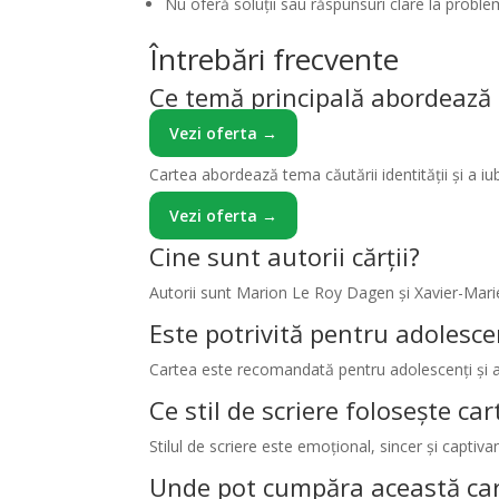
Nu oferă soluții sau răspunsuri clare la probl
Întrebări frecvente
Ce temă principală abordează 
Vezi oferta →
Cartea abordează tema căutării identității și a iu
Vezi oferta →
Cine sunt autorii cărții?
Autorii sunt Marion Le Roy Dagen și Xavier-Marie
Este potrivită pentru adolesce
Cartea este recomandată pentru adolescenți și 
Ce stil de scriere folosește ca
Stilul de scriere este emoțional, sincer și captiva
Unde pot cumpăra această ca