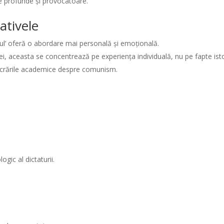
e profunde și provocatoare.
ativele
torul’ oferă o abordare mai personală și emoțională.
ei, aceasta se concentrează pe experiența individuală, nu pe fapte isto
 lucrările academice despre comunism.
gic al dictaturii.