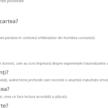
emele prezentate.
cartea?
birii pierdute în contextul orfelinatelor din România comunistă.
 Bonnot, care au scris împreună despre experiențele traumatizante ale
nți?
adulți, având teme profunde care necesită o anumită maturitate emoț
rtea?
nt, ceea ce face lectura accesibilă și plăcută.
rte?