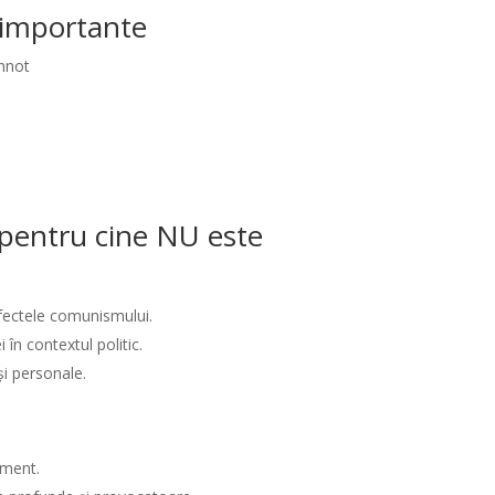
i importante
nnot
/ pentru cine NU este
efectele comunismului.
 în contextul politic.
și personale.
sment.