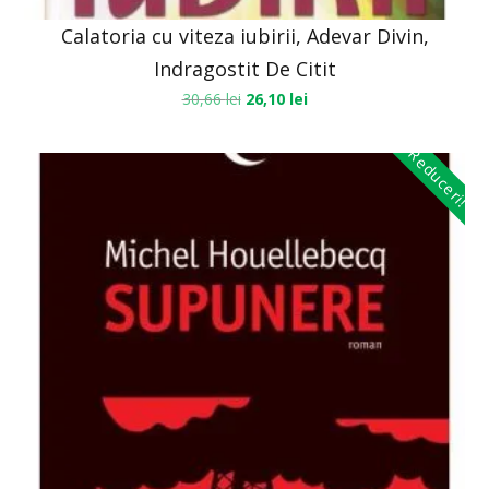
Calatoria cu viteza iubirii, Adevar Divin,
Indragostit De Citit
30,66
lei
26,10
lei
Reduceri!