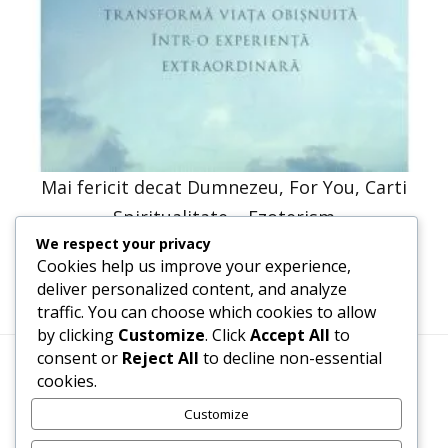
Mai fericit decat Dumnezeu, For You, Carti
Spiritualitate – Ezoterism
We respect your privacy
30,66
lei
15,33
lei
Cookies help us improve your experience,
deliver personalized content, and analyze
traffic. You can choose which cookies to allow
by clicking
Customize
. Click
Accept All
to
consent or
Reject All
to decline non-essential
cookies.
Termeni, Condiții & Protecția Datelor (GDPR)
Customize