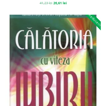
41,23
lei
20,61
lei
Reduceri!