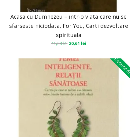
Acasa cu Dumnezeu – intr-o viata care nu se
sfarseste niciodata, For You, Carti dezvoltare
spirituala
41,23
lei
20,61
lei
Reduceri!