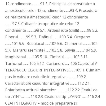
12 condimente . .........91 3. Principiile de constituire a
amestecului celor 12 condimente ........93 4. Procedura
de realizare a amestecului celor 12 condimente
..........97 5. Calitatile terapeutice ale celor 12
condimente ...........98 5.1. Ardeiul iute (chilli) ..........98 5.2.
Piperul ..........99 5.3. Dafinul...........100 5.4. Oregano
.........101 5.5. Busuiocul .......102 5.6. Chimenul ............102
5.7. Mararul (seminte) ......103 5.8. Salvia ...........104 5.9.
Maghiranul ........105 5.10. Cimbrul ............105 5.11.
Tarhonul .........106 5.12. Coriandrul...... 106 Capitolul V
TERAPIA CU CEAIURI INTEGRATIVE.........109 1. Cum am
pus in valoare ceaiurile integrative..............109 2.
Caracteristicile ceaiurilor integrative ..........112 2.1.
Polaritatea actiunii plantelor ...............112 2.2. Ceaiul de
tip „YIN” ………..113 2.3. Ceaiul de tip „YANG” ……116 2.4.
CEAI INTEGRATIV – mod de preparare si