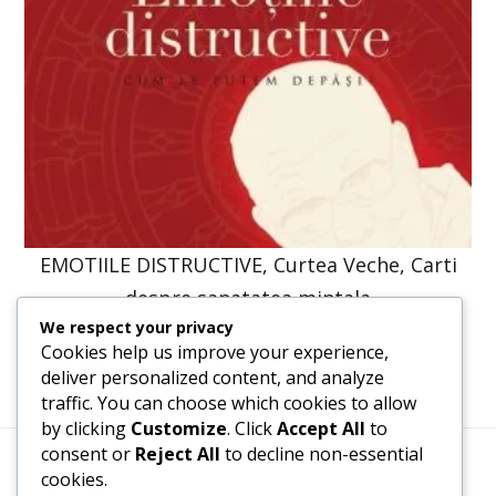
EMOTIILE DISTRUCTIVE, Curtea Veche, Carti
despre sanatatea mintala
We respect your privacy
61,31
lei
46,40
lei
Cookies help us improve your experience,
deliver personalized content, and analyze
traffic. You can choose which cookies to allow
by clicking
Customize
. Click
Accept All
to
consent or
Reject All
to decline non-essential
cookies.
Termeni, Condiții & Protecția Datelor (GDPR)