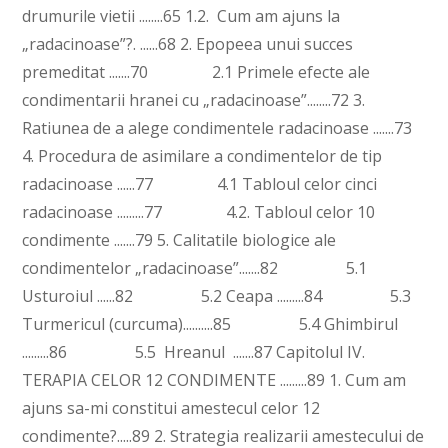
drumurile vietii ........65 1.2. Cum am ajuns la
„radacinoase”?. ......68 2. Epopeea unui succes
premeditat .......70 2.1 Primele efecte ale
condimentarii hranei cu „radacinoase”........72 3.
Ratiunea de a alege condimentele radacinoase .......73
4. Procedura de asimilare a condimentelor de tip
radacinoase ......77 4.1 Tabloul celor cinci
radacinoase .........77 4.2. Tabloul celor 10
condimente .......79 5. Calitatile biologice ale
condimentelor „radacinoase”.......82 5.1
Usturoiul ......82 5.2 Ceapa .........84 5.3
Turmericul (curcuma)..........85 5.4 Ghimbirul
.........86 5.5 Hreanul .......87 Capitolul IV.
TERAPIA CELOR 12 CONDIMENTE .........89 1. Cum am
ajuns sa-mi constitui amestecul celor 12
condimente?.....89 2. Strategia realizarii amestecului de