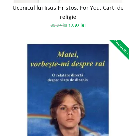
Ucenicul lui Iisus Hristos, For You, Carti de
religie
35,94
lei
17,97
lei
Reduceri!