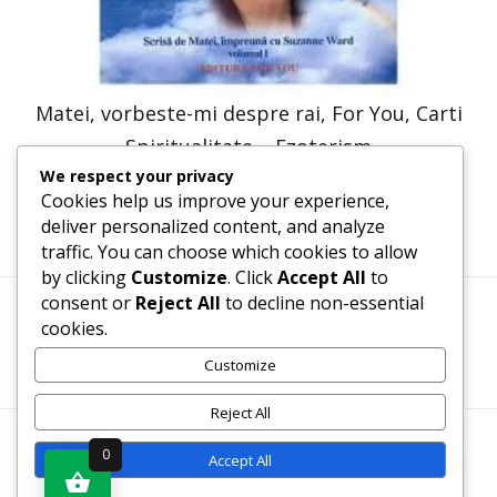
Matei, vorbeste-mi despre rai, For You, Carti
Spiritualitate – Ezoterism
We respect your privacy
41,23
lei
20,61
lei
Cookies help us improve your experience,
deliver personalized content, and analyze
traffic. You can choose which cookies to allow
by clicking
Customize
. Click
Accept All
to
consent or
Reject All
to decline non-essential
cookies.
Termeni, Condiții & Protecția Datelor (GDPR)
Customize
Reject All
WWW.RECENZII-CARTI.RO ©2026 TOATE DREPTURILE
0
Accept All
REZERVATE