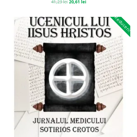
41,23
lei
20,61
lei
Reduceri!