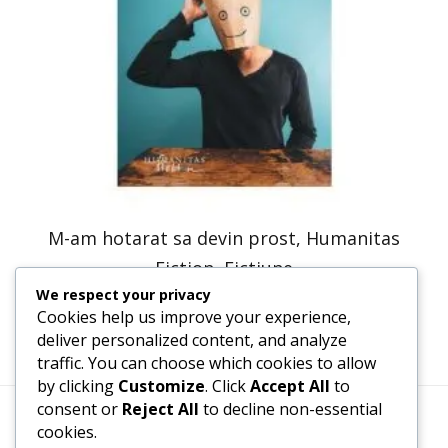
M-am hotarat sa devin prost, Humanitas
Fiction, Fictiune
We respect your privacy
30,66
lei
23,20
lei
Cookies help us improve your experience,
deliver personalized content, and analyze
traffic. You can choose which cookies to allow
by clicking
Customize
. Click
Accept All
to
consent or
Reject All
to decline non-essential
cookies.
Termeni, Condiții & Protecția Datelor (GDPR)