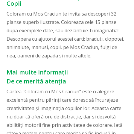
Copii
Coloram cu Mos Craciun te invita sa descoperi 32
planse superb ilustrate. Coloreaza cele 15 planse
dupa exemplele date, sau dezlantuie-ti imaginatia!
Descopera cu ajutorul acestei carti: braduti, clopotei,
animalute, manusi, copii, pe Mos Craciun, fulgi de
nea, oameni de zapada si multe altele.
Mai multe informații
De ce merită atenția
Cartea "Coloram cu Mos Craciun" este o alegere
excelentă pentru părinți care doresc să încurajeze
creativitatea și imaginația copiilor lor. Această carte
nu doar că oferă ore de distracție, dar și dezvoltă
abilități motorii fine prin activitatea de colorare. Iată
câteva motive pentru care merită să fie inclusă în