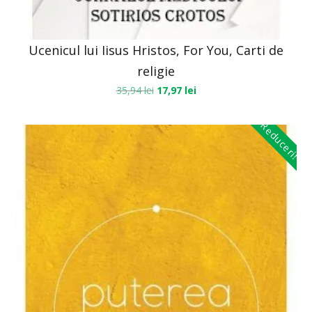
Ucenicul lui Iisus Hristos, For You, Carti de
religie
35,94
lei
17,97
lei
Reduceri!