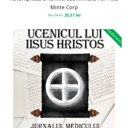
Minte Corp
50,74
lei
25,37
lei
Reduceri!