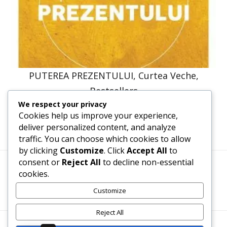
PUTEREA PREZENTULUI, Curtea Veche,
Bestsellers
We respect your privacy
58,14
lei
52,33
lei
Cookies help us improve your experience,
deliver personalized content, and analyze
traffic. You can choose which cookies to allow
by clicking
Customize
. Click
Accept All
to
consent or
Reject All
to decline non-essential
cookies.
Termeni, Condiții & Protecția Datelor (GDPR)
Customize
Reject All
WWW.RECENZII-CARTI.RO ©2026 TOATE DREPTURILE