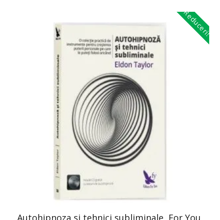
Reduceri!
Autohipnoza si tehnici subliminale, For You,