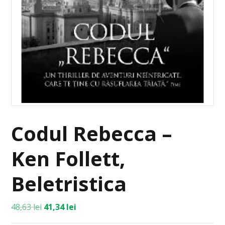
Codul Rebecca –
Ken Follett,
Beletristica
48,63
lei
41,34
lei