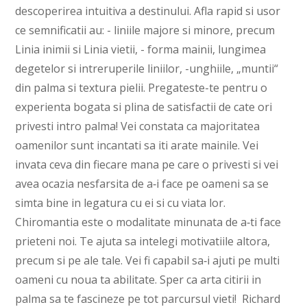
descoperirea intuitiva a destinului. Afla rapid si usor
ce semnificatii au: - liniile majore si minore, precum
Linia inimii si Linia vietii, - forma mainii, lungimea
degetelor si intreruperile liniilor, -unghiile, „muntii“
din palma si textura pielii. Pregateste-te pentru o
experienta bogata si plina de satisfactii de cate ori
privesti intro palma! Vei constata ca majoritatea
oamenilor sunt incantati sa iti arate mainile. Vei
invata ceva din fiecare mana pe care o privesti si vei
avea ocazia nesfarsita de a‑i face pe oameni sa se
simta bine in legatura cu ei si cu viata lor.
Chiromantia este o modalitate minunata de a‑ti face
prieteni noi. Te ajuta sa intelegi motivatiile altora,
precum si pe ale tale. Vei fi capabil sa‑i ajuti pe multi
oameni cu noua ta abilitate. Sper ca arta citirii in
palma sa te fascineze pe tot parcursul vieti! Richard