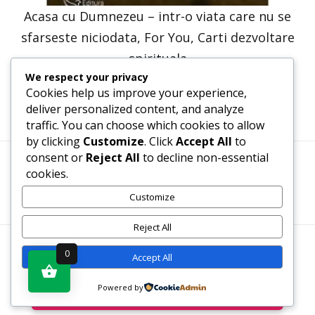
Acasa cu Dumnezeu – intr-o viata care nu se
sfarseste niciodata, For You, Carti dezvoltare
spirituala
We respect your privacy
41,23
lei
20,61
lei
Cookies help us improve your experience,
deliver personalized content, and analyze
traffic. You can choose which cookies to allow
by clicking
Customize
. Click
Accept All
to
consent or
Reject All
to decline non-essential
cookies.
Termeni, Condiții & Protecția Datelor (GDPR)
Customize
Reject All
WWW.RECENZII-CARTI.RO ©2026 TOATE DREPTURILE
0
Accept All
REZERVATE
Powered by
Vezi produsul în magazin
SITE REALIZAT DE
WWW.PROWEB-DESIGN.RO