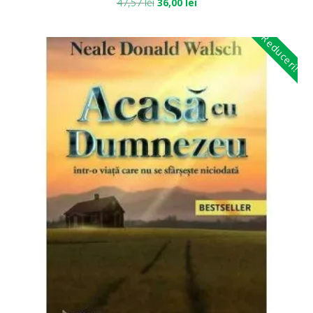
47,57
lei
36,00
lei
Reduceri!