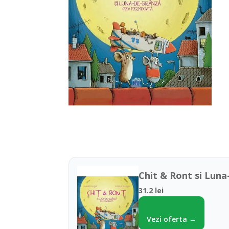
Chit & Ront si Luna
31.2 lei
Vezi oferta →