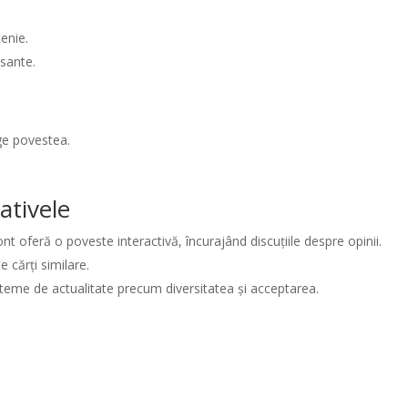
tenie.
esante.
ege povestea.
ativele
nt oferă o poveste interactivă, încurajând discuțiile despre opinii.
e cărți similare.
teme de actualitate precum diversitatea și acceptarea.