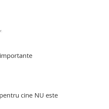
r.
i importante
/ pentru cine NU este