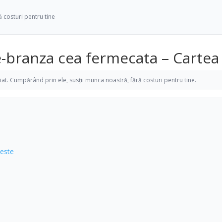
ră costuri pentru tine
e-branza cea fermecata – Cartea
iliat. Cumpărând prin ele, susții munca noastră, fără costuri pentru tine.
 este