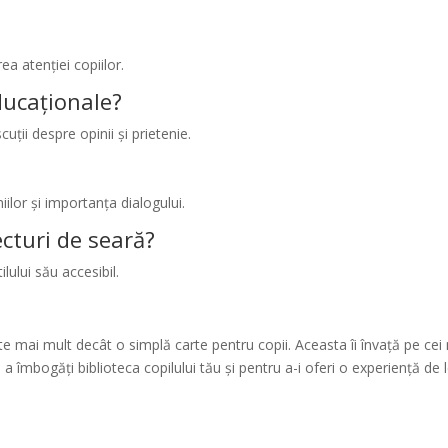
ea atenției copiilor.
educaționale?
uții despre opinii și prietenie.
lor și importanța dialogului.
ecturi de seară?
lului său accesibil.
mai mult decât o simplă carte pentru copii. Aceasta îi învață pe cei mi
 a îmbogăți biblioteca copilului tău și pentru a-i oferi o experiență d