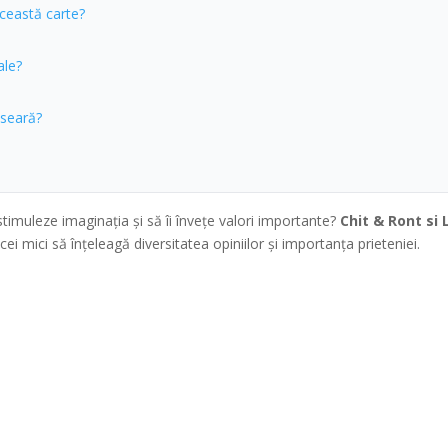
ceastă carte?
ale?
 seară?
i stimuleze imaginația și să îi învețe valori importante?
Chit & Ront si
ei mici să înțeleagă diversitatea opiniilor și importanța prieteniei.