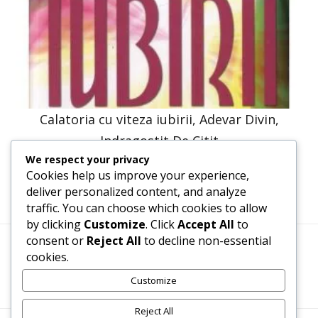
Calatoria cu viteza iubirii, Adevar Divin,
Indragostit De Citit
We respect your privacy
30,66
lei
26,10
lei
Cookies help us improve your experience,
deliver personalized content, and analyze
traffic. You can choose which cookies to allow
by clicking
Customize
. Click
Accept All
to
consent or
Reject All
to decline non-essential
cookies.
Termeni, Condiții & Protecția Datelor (GDPR)
Customize
Reject All