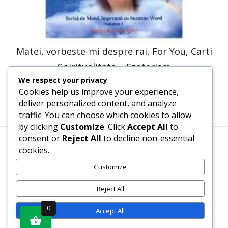
Matei, vorbeste-mi despre rai, For You, Carti
Spiritualitate – Ezoterism
We respect your privacy
41,23
lei
20,61
lei
Cookies help us improve your experience,
deliver personalized content, and analyze
traffic. You can choose which cookies to allow
by clicking
Customize
. Click
Accept All
to
consent or
Reject All
to decline non-essential
cookies.
Termeni, Condiții & Protecția Datelor (GDPR)
Customize
Reject All
WWW.RECENZII-CARTI.RO ©2026 TOATE DREPTURILE
0
Accept All
REZERVATE