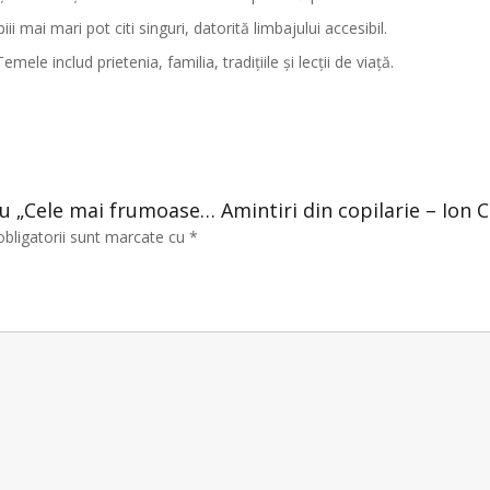
ii mai mari pot citi singuri, datorită limbajului accesibil.
emele includ prietenia, familia, tradițiile și lecții de viață.
tru „Cele mai frumoase… Amintiri din copilarie – Ion 
obligatorii sunt marcate cu
*