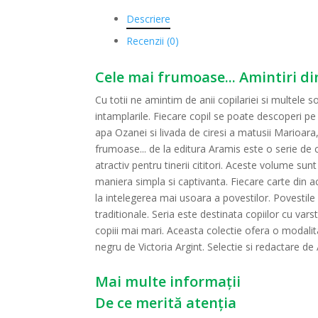
Descriere
Recenzii (0)
Cele mai frumoase... Amintiri di
Cu totii ne amintim de anii copilariei si multele
intamplarile. Fiecare copil se poate descoperi pe s
apa Ozanei si livada de ciresi a matusii Marioara,
frumoase... de la editura Aramis este o serie de c
atractiv pentru tinerii cititori. Aceste volume su
maniera simpla si captivanta. Fiecare carte din ac
la intelegerea mai usoara a povestilor. Povestile
traditionale. Seria este destinata copiilor cu varst
copiii mai mari. Aceasta colectie ofera o modalitat
negru de Victoria Argint. Selectie si redactare 
Mai multe informații
De ce merită atenția