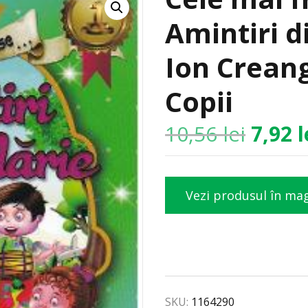
Amintiri di
Ion Creang
Copii
10,56
lei
7,92
l
Vezi produsul în ma
SKU:
1164290