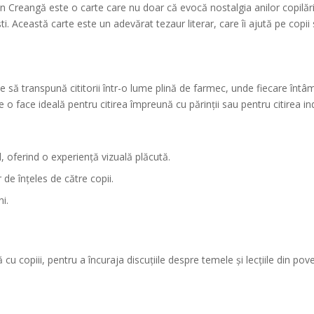
Ion Creangă este o carte care nu doar că evocă nostalgia anilor copilări
ști. Această carte este un adevărat tezaur literar, care îi ajută pe copii
ă transpună cititorii într-o lume plină de farmec, unde fiecare întâmp
ce o face ideală pentru citirea împreună cu părinții sau pentru citirea in
, oferind o experiență vizuală plăcută.
de înțeles de către copii.
ni.
u copiii, pentru a încuraja discuțiile despre temele și lecțiile din pov