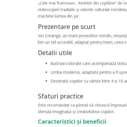
„Cele mai frumoase... Amintiri din copilărie” de 
redescoperi tradițiile și valorile culturale române
mai bine lumea din jur.
Prezentare pe scurt
Ion Creangă, un mare povestitor român, reușește s
într-un stil accesibil, adaptat pentru tineri, ceea 
Detalii utile
Ilustrații colorate care acompaniază textul
Limba modernă, adaptată pentru a fi ușor 
Destinată copiilor cu vârste între 4 și 10 a
Sfaturi practice
Este recomandat ca părinții să citească împreună c
stimula imaginația și creativitatea copiilor.
Caracteristici și beneficii