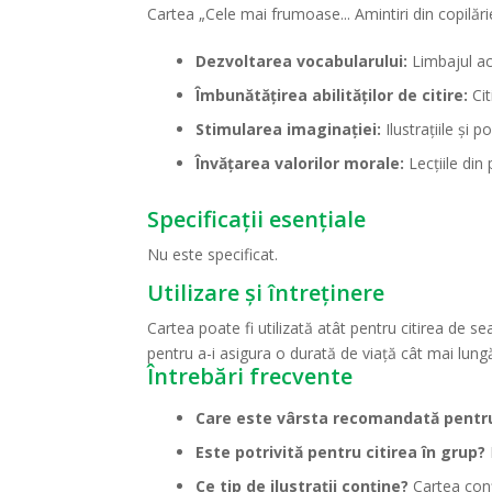
Cartea „Cele mai frumoase... Amintiri din copilări
Dezvoltarea vocabularului:
Limbajul acc
Îmbunătățirea abilităților de citire:
Cit
Stimularea imaginației:
Ilustrațiile și 
Învățarea valorilor morale:
Lecțiile din 
Specificații esențiale
Nu este specificat.
Utilizare și întreținere
Cartea poate fi utilizată atât pentru citirea de se
pentru a-i asigura o durată de viață cât mai lung
Întrebări frecvente
Care este vârsta recomandată pentru 
Este potrivită pentru citirea în grup?
Ce tip de ilustrații conține?
Cartea conț