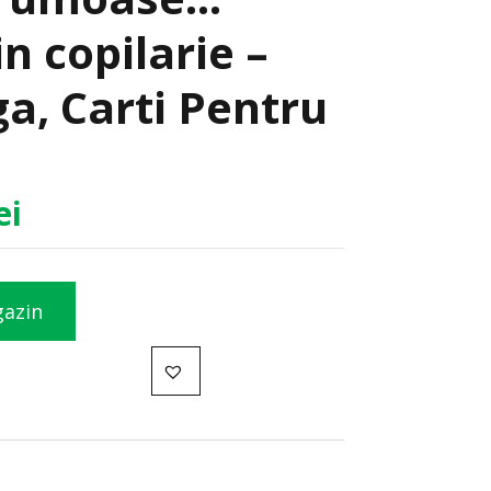
n copilarie –
a, Carti Pentru
ei
gazin