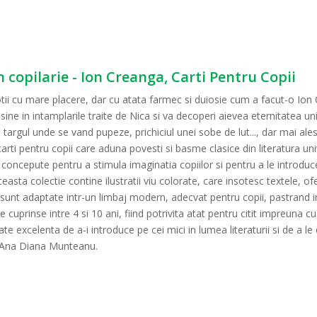
n copilarie - Ion Creanga, Carti Pentru Copii
 sotii cu mare placere, dar cu atata farmec si duiosie cum a facut-o Io
ine in intamplarile traite de Nica si va decoperi aievea eternitatea unive
 targul unde se vand pupeze, prichiciul unei sobe de lut..., dar mai ales
arti pentru copii care aduna povesti si basme clasice din literatura uni
nt concepute pentru a stimula imaginatia copiilor si pentru a le introduc
easta colectie contine ilustratii viu colorate, care insotesc textele, of
 sunt adaptate intr-un limbaj modern, adecvat pentru copii, pastrand i
e cuprinse intre 4 si 10 ani, fiind potrivita atat pentru citit impreuna cu 
e excelenta de a-i introduce pe cei mici in lumea literaturii si de a le 
de Ana Diana Munteanu.