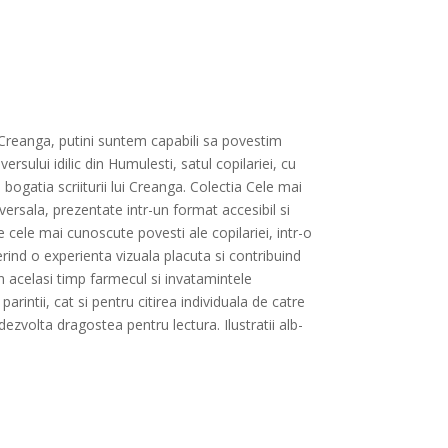
n Creanga, putini suntem capabili sa povestim
rsului idilic din Humulesti, satul copilariei, cu
 bogatia scriiturii lui Creanga. Colectia Cele mai
versala, prezentate intr-un format accesibil si
e cele mai cunoscute povesti ale copilariei, intr-o
erind o experienta vizuala placuta si contribuind
n acelasi timp farmecul si invatamintele
parintii, cat si pentru citirea individuala de catre
dezvolta dragostea pentru lectura. Ilustratii alb-