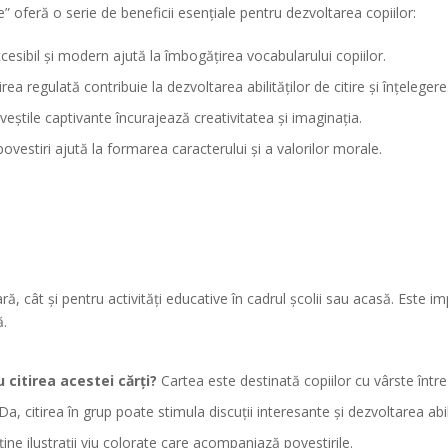
e” oferă o serie de beneficii esențiale pentru dezvoltarea copiilor:
esibil și modern ajută la îmbogățirea vocabularului copiilor.
irea regulată contribuie la dezvoltarea abilităților de citire și înțelegere
poveștile captivante încurajează creativitatea și imaginația.
povestiri ajută la formarea caracterului și a valorilor morale.
ară, cât și pentru activități educative în cadrul școlii sau acasă. Este i
ă.
citirea acestei cărți?
Cartea este destinată copiilor cu vârste între 
Da, citirea în grup poate stimula discuții interesante și dezvoltarea abili
ine ilustrații viu colorate care acompaniază povestirile.