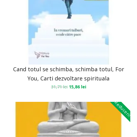
Cand totul se schimba, schimba totul, For
You, Carti dezvoltare spirituala
31,71
lei
15,86
lei
Reduceri!