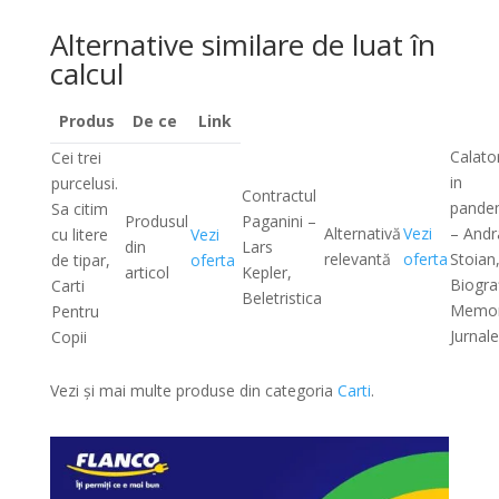
Alternative similare de luat în
calcul
Produs
De ce
Link
Calato
Cei trei
in
purcelusi.
Contractul
pande
Sa citim
Produsul
Paganini –
Alternativă
Vezi
– Andr
cu litere
Vezi
din
Lars
relevantă
oferta
Stoian
de tipar,
oferta
articol
Kepler,
Biograf
Carti
Beletristica
Memor
Pentru
Jurnale
Copii
Vezi și mai multe produse din categoria
Carti
.