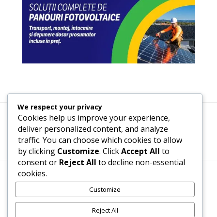
We respect your privacy
Cookies help us improve your experience,
Termeni, Condiții & Protecția Datelor (GDPR)
deliver personalized content, and analyze
traffic. You can choose which cookies to allow
by clicking
Customize
. Click
Accept All
to
consent or
Reject All
to decline non-essential
cookies.
Customize
www.recenzii-carti.ro ©2026 Toate drepturile rezervate
Reject All