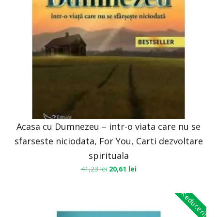
Acasa cu Dumnezeu – intr-o viata care nu se
sfarseste niciodata, For You, Carti dezvoltare
spirituala
41,23
lei
20,61
lei
Reduceri!