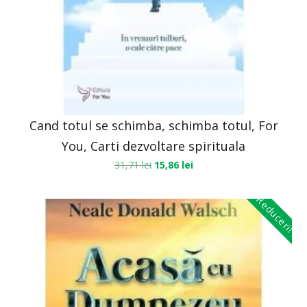
Cand totul se schimba, schimba totul, For
You, Carti dezvoltare spirituala
31,71
lei
15,86
lei
Reduceri!