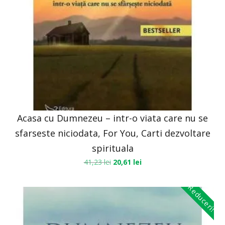
Acasa cu Dumnezeu – intr-o viata care nu se
sfarseste niciodata, For You, Carti dezvoltare
spirituala
41,23
lei
20,61
lei
Reduceri!