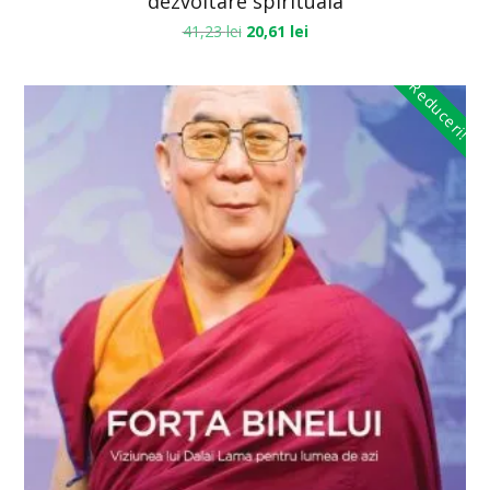
dezvoltare spirituala
41,23
lei
20,61
lei
Reduceri!