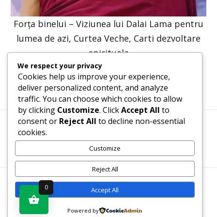
Forța binelui – Viziunea lui Dalai Lama pentru
lumea de azi, Curtea Veche, Carti dezvoltare
spirituala
We respect your privacy
47,57
lei
36,00
lei
Cookies help us improve your experience,
deliver personalized content, and analyze
traffic. You can choose which cookies to allow
by clicking
Customize
. Click
Accept All
to
consent or
Reject All
to decline non-essential
cookies.
Termeni, Condiții & Protecția Datelor (GDPR)
Customize
Reject All
WWW.RECENZII-CARTI.RO ©2026 TOATE DREPTURILE
0
Accept All
REZERVATE
Powered by
Vezi produsul în magazin