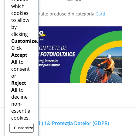
which
cookies
Vezi și mai multe produse din categoria
Carti
.
to allow
by
clicking
Customize
.
Click
Accept
All
to
consent
or
Reject
All
to
decline
non-
essential
cookies.
Termeni, Condiții & Protecția Datelor (GDPR)
Customize