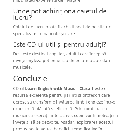
îmbunătăți experiența de învățare.
Unde pot achiziționa caietul de
lucru?
Caietul de lucru poate fi achiziționat de pe site-uri
specializate în manuale școlare.
Este CD-ul util și pentru adulți?
Deși este destinat copiilor, adulții care încep să
învețe engleza pot beneficia de pe urma abordării
muzicale.
Concluzie
CD-ul
Learn English with Music – Clasa 1
este o
resursă excelentă pentru părinți și profesori care
doresc să transforme învățarea limbii engleze într-o
experiență plăcută și eficientă. Prin combinarea
muzicii cu exerciții interactive, copiii vor fi motivați să
învețe și să se dezvolte. Așadar, explorarea acestui
produs poate aduce beneficii semnificative în