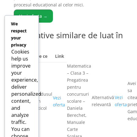
procesul educațional al celor mici.
Vezi oferta →
We
respect
Alternative similare de luat în
your
calcul
privacy
Cookies
Produs
De ce
Link
help us
improve
Matematica
CD Learn
your
– Clasa 3 –
English
experience,
Pregatirea
Avei
with
deliver
pentru
sa
Music –
personalized
Produsul
concursuri
Alternativă
Vezi
cite
Clasa 1 –
Vezi
content,
din
scolare –
relevantă
oferta
prie
Elena
oferta
and
articol
Daniela
Gama
Sticlea,
analyze
Berechet,
educ
Manuale
traffic.
Manuale
Carte
You can
Carte
Scolara
choose
Scolara