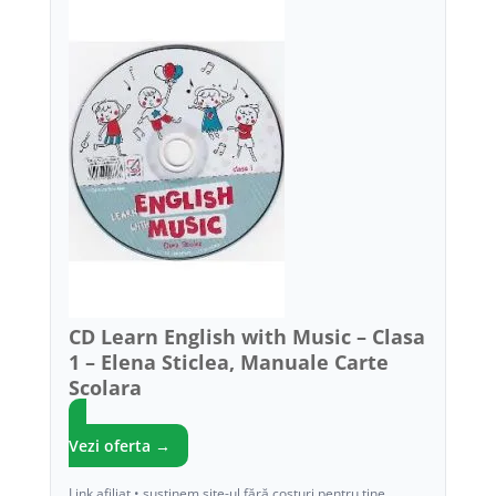
CD Learn English with Music – Clasa
1 – Elena Sticlea, Manuale Carte
Scolara
Vezi oferta →
Link afiliat • susținem site-ul fără costuri pentru tine